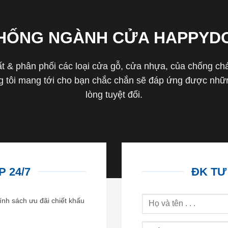
THỐNG NGÀNH CỬA HAPPYD
 & phân phối các loại cửa gỗ, cửa nhựa, của chống cháy 
tôi mang tới cho bạn chắc chắn sẽ đáp ứng được nhữn
lòng tuyệt đối.
 24/7
ĐK TƯ
ính sách ưu đãi chiết khấu