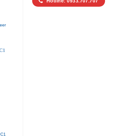
Hotline: 0933.707.707
eer
-C1