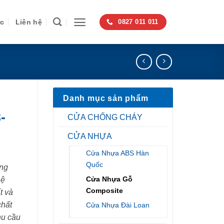
ức
Liên hệ
0827 011 011
Danh mục sản phẩm
-
CỬA CHỐNG CHÁY
CỬA NHỰA
Cửa Nhựa ABS Hàn
Quốc
ng
Cửa Nhựa Gỗ
hệ
Composite
t và
chất
Cửa Nhựa Đài Loan
hu cầu