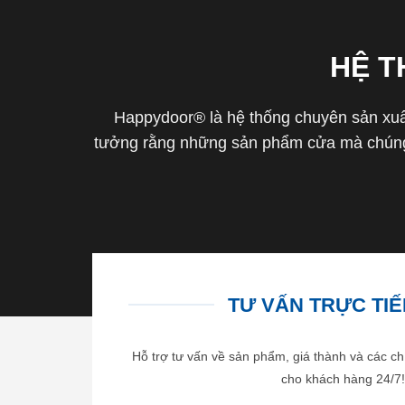
HỆ 
Happydoor® là hệ thống chuyên sản xuất
tưởng rằng những sản phẩm cửa mà chúng 
TƯ VẤN TRỰC TIẾP
Hỗ trợ tư vấn về sản phẩm, giá thành và các ch
cho khách hàng 24/7!