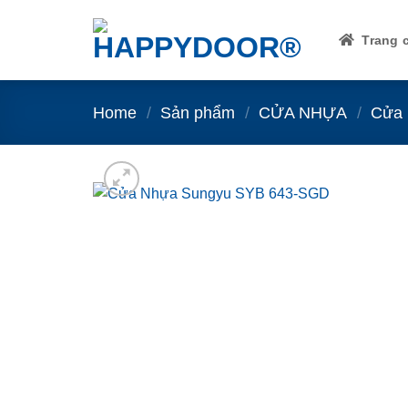
Skip
to
Trang 
content
Home
/
Sản phẩm
/
CỬA NHỰA
/
Cửa 