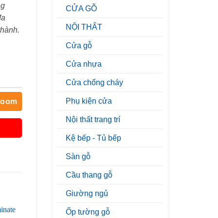
ng
CỬA GỖ
đa
NỘI THẤT
thành.
Cửa gỗ
Cửa nhựa
Cửa chống cháy
Phụ kiện cửa
room
Nội thất trang trí
Kệ bếp - Tủ bếp
Sàn gỗ
Cầu thang gỗ
Giường ngủ
Ốp tường gỗ