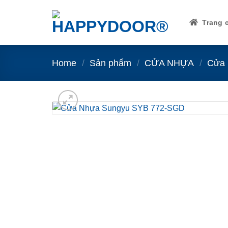
Skip
to
Trang 
content
Home
/
Sản phẩm
/
CỬA NHỰA
/
Cửa 