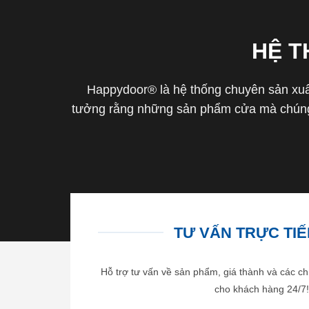
HỆ 
Happydoor® là hệ thống chuyên sản xuất
tưởng rằng những sản phẩm cửa mà chúng 
TƯ VẤN TRỰC TIẾP
Hỗ trợ tư vấn về sản phẩm, giá thành và các ch
cho khách hàng 24/7!