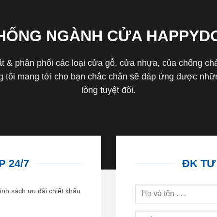
THỐNG NGÀNH CỬA HAPPYD
 & phân phối các loại cửa gỗ, cửa nhựa, của chống cháy 
tôi mang tới cho bạn chắc chắn sẽ đáp ứng được nhữn
lòng tuyệt đối.
 24/7
ĐK TƯ
ính sách ưu đãi chiết khấu