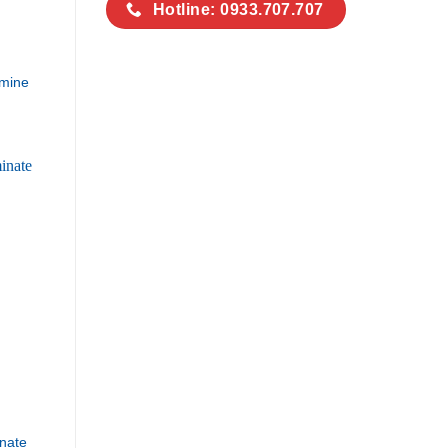
Hotline: 0933.707.707
mine
nate