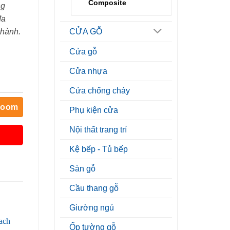
Composite
ng
đa
thành.
CỬA GỖ
Cửa gỗ
Cửa nhựa
Cửa chống cháy
room
Phụ kiện cửa
Nội thất trang trí
Kệ bếp - Tủ bếp
Sàn gỗ
Cầu thang gỗ
Giường ngủ
Ốp tường gỗ