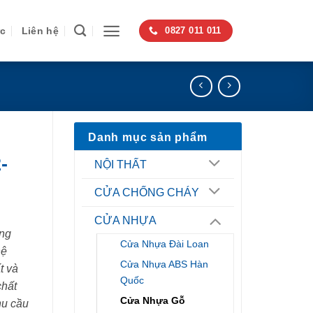
ức
Liên hệ
0827 011 011
Danh mục sản phẩm
-
NỘI THẤT
CỬA CHỐNG CHÁY
CỬA NHỰA
ng
Cửa Nhựa Đài Loan
hệ
Cửa Nhựa ABS Hàn
t và
Quốc
chất
Cửa Nhựa Gỗ
hu cầu