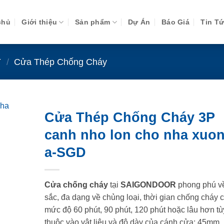
chủ
Giới thiệu
Sản phẩm
Dự Án
Báo Giá
Tin T
Y
/
Cửa Thép Chống Cháy
Cửa Thép Chống Cháy 3P
canh nho lon cho nha xuon
a-SGD
Cửa chống cháy
tại
SAIGONDOOR
phong phú v
sắc, đa dạng về chủng loại, thời gian chống cháy 
mức độ 60 phút, 90 phút, 120 phút hoặc lâu hơn tù
thuộc vào vật liệu và độ dày của cánh cửa: 45mm,