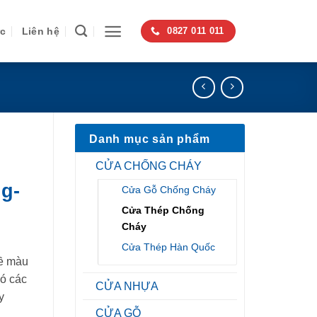
ức
Liên hệ
0827 011 011
Danh mục sản phẩm
CỬA CHỐNG CHÁY
g-
Cửa Gỗ Chống Cháy
Cửa Thép Chống
Cháy
Cửa Thép Hàn Quốc
ề màu
có các
CỬA NHỰA
y
CỬA GỖ