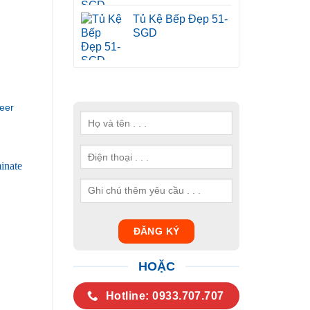
Tủ Kệ Bếp Đẹp 51-
SGD
eer
HOẶC
Hotline: 0933.707.707