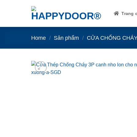
Skip
to
Trang 
content
Home
/
Sản phẩm
/
CỬA CHỐNG CHÁ