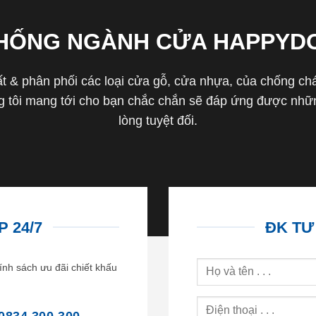
THỐNG NGÀNH CỬA HAPPYD
 & phân phối các loại cửa gỗ, cửa nhựa, của chống cháy 
tôi mang tới cho bạn chắc chắn sẽ đáp ứng được nhữn
lòng tuyệt đối.
 24/7
ĐK TƯ
ính sách ưu đãi chiết khấu
0834.300.300