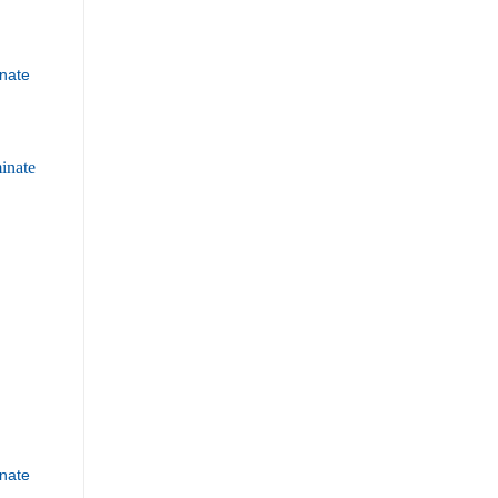
nate
nate