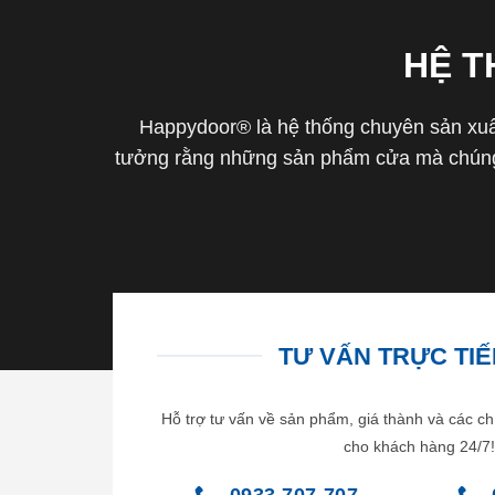
HỆ 
Happydoor® là hệ thống chuyên sản xuất
tưởng rằng những sản phẩm cửa mà chúng 
TƯ VẤN TRỰC TIẾP
Hỗ trợ tư vấn về sản phẩm, giá thành và các ch
cho khách hàng 24/7!
0933.707.707