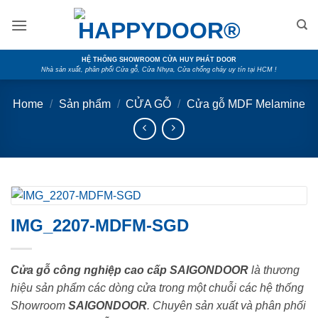
Skip
to
content
HỆ THỐNG SHOWROOM CỬA HUY PHÁT DOOR
Nhà sản xuất, phân phối Cửa gỗ, Cửa Nhựa, Cửa chống cháy uy tín tại HCM !
Home
/
Sản phẩm
/
CỬA GỖ
/
Cửa gỗ MDF Melamine
IMG_2207-MDFM-SGD
Cửa gỗ công nghiệp cao cấp SAIGONDOOR
là thương
hiệu sản phẩm các dòng cửa trong một chuỗi các hệ thống
Showroom
SAIGONDOOR
. Chuyên sản xuất và phân phối