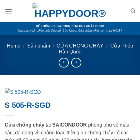
Skip
to
content
HỆ THỐNG SHOWROOM CỬA HUY PHÁT DOOR
Nhà sản xuất, phân phối Cửa gỗ, Cửa Nhựa, Cửa chống cháy uy tín tại HCM !
Home
/
Sản phẩm
/
CỬA CHỐNG CHÁY
/
Cửa Thép
Hàn Quốc
S 505-R-SGD
Cửa chống cháy
tại
SAIGONDOOR
phong phú về màu
sắc, đa dạng về chủng loại, thời gian chống cháy có các