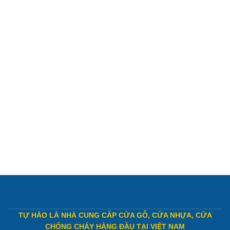
TỰ HÀO LÀ NHÀ CUNG CẤP CỬA GỖ, CỬA NHỰA, CỬA
CHỐNG CHÁY HÀNG ĐẦU TẠI VIỆT NAM