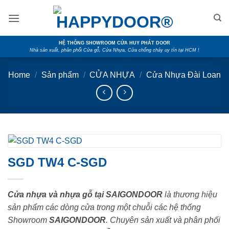
Skip
to
content
HỆ THỐNG SHOWROOM CỬA HUY PHÁT DOOR
Nhà sản xuất, phân phối Cửa gỗ, Cửa Nhựa, Cửa chống cháy uy tín tại HCM !
Home
/
Sản phẩm
/
CỬA NHỰA
/
Cửa Nhựa Đài Loan
SGD TW4 C-SGD
Cửa nhựa và nhựa gỗ tại SAIGONDOOR
là thương hiệu
sản phẩm các dòng cửa trong một chuỗi các hệ thống
Showroom
SAIGONDOOR
. Chuyên sản xuất và phân phối