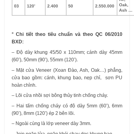
Oak,
03
120’
2.400
50
2.550.000
Ash …
° Chi tiết theo tiêu chuẩn và theo QC 06/2010
BXD:
– Độ dày khung 45/50 x 110mm; cánh dày 45mm
(60’), 50mm (90’), 55mm (120’).
– Mặt cửa Veneer (Xoan Đào, Ash, Oak…) phẳng,
cửa bao gồm: cánh, khung bao, nẹp chỉ, sơn PU
hoàn chỉnh.
– Lõi cửa nhồi sợi bông thủy tinh chống cháy.
– Hai tấm chống cháy có độ dày 5mm (60’), 6mm
(90’), 8mm (120’) ép 2 bên lõi.
– Ngoài cùng là lớp veneer dày 3mm.
– Join ngăn lửa, ngăn khói chạy dọc khung bao.