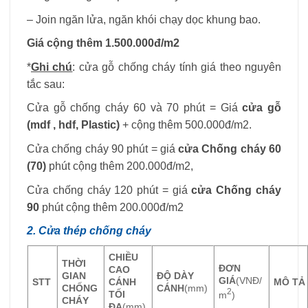
– Join ngăn lửa, ngăn khói chạy dọc khung bao.
Giá cộng thêm 1.500.000đ/m2
*
Ghi chú
: cửa gỗ chống cháy tính giá theo nguyên
tắc sau:
Cửa gỗ chống cháy 60 và 70 phút = Giá
cửa gỗ
(mdf , hdf, Plastic)
+ cộng thêm 500.000đ/m2.
Cửa chống cháy 90 phút = giá
cửa Chống cháy 60
(70)
phút cộng thêm 200.000đ/m2,
Cửa chống cháy 120 phút = giá
cửa Chống cháy
90
phút cộng thêm 200.000đ/m2
2. Cửa thép chống cháy
CHIỀU
THỜI
ĐƠN
CAO
GIAN
ĐỘ DÀY
GIÁ
(VNĐ/
STT
CÁNH
MÔ TẢ
CHỐNG
CÁNH
(mm)
2
TỐI
m
)
CHÁY
ĐA
(mm)