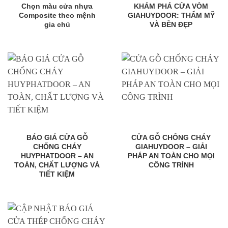
Chọn màu cửa nhựa
KHÁM PHÁ CỬA VÒM
Composite theo mệnh
GIAHUYDOOR: THẨM MỸ
gia chủ
VÀ BỀN ĐẸP
BÁO GIÁ CỬA GỖ
CỬA GỖ CHỐNG CHÁY
CHỐNG CHÁY
GIAHUYDOOR – GIẢI
HUYPHATDOOR – AN
PHÁP AN TOÀN CHO MỌI
TOÀN, CHẤT LƯỢNG VÀ
CÔNG TRÌNH
TIẾT KIỆM