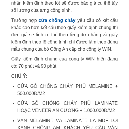
nhận kiểm định theo lô) sẽ được báo giá cụ thể tùy
số lượng của từng công trình.
Trường hợp
cửa chống cháy
yêu cầu có kết cấu
khác cao hơn kết cấu theo giấy kiểm định chung thì
đơn giá sẽ tính cụ thể theo từng đơn hàng và giấy
kiểm định theo lô công trình chỉ được làm theo đúng
mẫu chung của bộ Công An cấp cho công ty WIN.
Giấy kiểm định chung của công ty WIN hiện đang
có: 70 phút và 90 phút
CHÚ Ý:
CỬA GỖ CHỐNG CHÁY PHỦ MELAMINE +
500.000Đ/M2
CỬA GỖ CHỐNG CHÁY PHỦ LAMINATE
HOẶC VENEER AN CƯỜNG + 1.000.000Đ/M2
VÁN MELAMINE VÀ LAMINATE LÀ MDF LÕI
XANH CHỐNG ẨM, KHÁCH YÊU CÂU VÁN