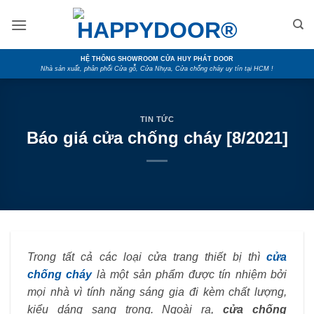
Skip
to
content
HỆ THỐNG SHOWROOM CỬA HUY PHÁT DOOR
Nhà sản xuất, phân phối Cửa gỗ, Cửa Nhựa, Cửa chống cháy uy tín tại HCM !
TIN TỨC
Báo giá cửa chống cháy [8/2021]
Trong tất cả các loại cửa trang thiết bị thì
cửa
chống cháy
là một sản phẩm được tín nhiệm bởi
mọi nhà vì tính năng sáng gia đi kèm chất lượng,
kiểu dáng sang trọng. Ngoài ra,
cửa chống