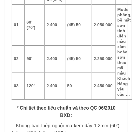
Model
phẵng,
bề mặt
60’
01
2.400
(45) 50
2.050.000
sơn
(70’)
tỉnh
điện
màu
xám
hoặc
sơn
02
90’
2.400
(45) 50
2.250.000
theo
mã
màu
Khách
Hàng
03
120’
2.400
50
2.450.000
yêu
cầu …
° Chi tiết theo tiêu chuẩn và theo QC 06/2010
BXD:
– Khung bao thép nguội mạ kẽm dày 1.2mm (60’),