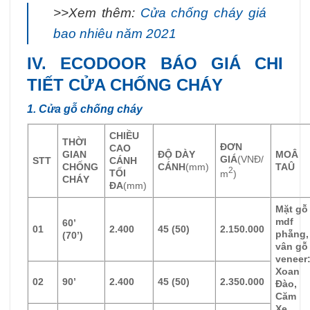
>>Xem thêm:
Cửa chống cháy giá
bao nhiêu năm 2021
IV. ECODOOR BÁO GIÁ CHI
TIẾT CỬA CHỐNG CHÁY
1. Cửa gỗ chống cháy
CHIỀU
THỜI
ĐƠN
CAO
GIAN
ĐỘ DÀY
MOÂ
GIÁ
(VNĐ/
STT
CÁNH
CHỐNG
CÁNH
(mm)
TAÛ
2
TỐI
m
)
CHÁY
ĐA
(mm)
Mặt gỗ
mdf
60’
01
2.400
45 (50)
2.150.000
phẵng,
(70’)
vân gỗ
veneer
Xoan
02
90’
2.400
45 (50)
2.350.000
Đào,
Căm
Xe,