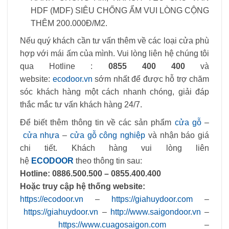
HDF (MDF) SIÊU CHỐNG ẨM VUI LÒNG CỘNG
THÊM 200.000Đ/M2.
Nếu quý khách cần tư vấn thêm về các loại cửa phù
hợp với mái ấm của mình. Vui lòng liên hệ chúng tôi
qua Hotline :
0855 400 400
và
website:
ecodoor.vn
sớm nhất để được hỗ trợ chăm
sóc khách hàng một cách nhanh chóng, giải đáp
thắc mắc tư vấn khách hàng 24/7.
Để biết thêm thông tin về các sản phẩm
cửa gỗ
–
cửa nhựa
–
cửa gỗ công nghiệp
và nhận báo giá
chi tiết. Khách hàng vui lòng liên
hệ
ECODOOR
theo thông tin sau:
Hotline:
0886.500.500 – 0855.400.400
Hoặc truy cập hệ thống website:
https://ecodoor.vn
–
https://giahuydoor.com
–
https://giahuydoor.vn
–
http://www.saigondoor.vn
–
https://www.cuagosaigon.com
–