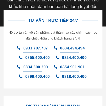
bạn chắc chắn sẽ đáp ứng được những yêu cầu
khắc khe nhất, đảm bảo bạn hài lòng tuyệt đối.
TƯ VẤN TRỰC TIẾP 24/7
Hỗ trợ tư vấn về sản phẩm, giá thành và các chính sách ưu
đãi chiết khấu cho khách hàng 24/7!
0933.707.707
0834.494.494
0855.400.400
0824.400.400
0834.300.300
0854.901.901
0899.400.400
0818.400.400
ĐK TƯ VẤN/ NHẬN ƯU ĐÃI