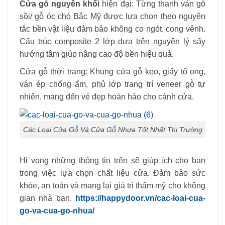
Cửa gỗ nguyên khối
hiện đại: Từng thanh ván gỗ
sồi/ gỗ óc chó Bắc Mỹ được lựa chọn theo nguyên
tắc bền vật liệu đảm bảo không co ngót, cong vênh.
Cấu trúc composite 2 lớp dựa trên nguyên lý sấy
hướng tâm giúp nâng cao độ bền hiệu quả.
Cửa gỗ thời trang: Khung cửa gỗ keo, giấy tổ ong,
ván ép chống ẩm, phủ lớp trang trí veneer gỗ tự
nhiên, mang đến vẻ đẹp hoàn hảo cho cánh cửa.
Các Loại Cửa Gỗ Và Cửa Gỗ Nhựa Tốt Nhất Thị Trường
Hi vọng những thông tin trên sẽ giúp ích cho bạn
trong việc lựa chọn chất liệu cửa. Đảm bảo sức
khỏe, an toàn và mang lại giá trị thẩm mỹ cho không
gian nhà bạn.
https://happydoor.vn/cac-loai-cua-
go-va-cua-go-nhua/