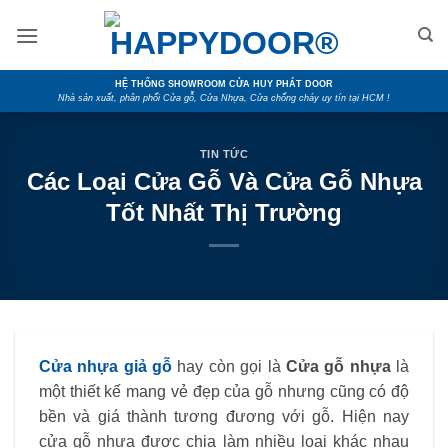
Skip
to
content
HỆ THỐNG SHOWROOM CỬA HUY PHÁT DOOR
Nhà sản xuất, phân phối Cửa gỗ, Cửa Nhựa, Cửa chống cháy uy tín tại HCM !
TIN TỨC
Các Loại Cửa Gỗ Và Cửa Gỗ Nhựa
Tốt Nhất Thị Trường
Cửa nhựa giả gỗ
hay còn gọi là
Cửa gỗ nhựa
là
một thiết kế mang vẻ đẹp của gỗ nhưng cũng có độ
bền và giá thành tương đương với gỗ. Hiện nay
cửa gỗ nhựa được chia làm nhiều loại khác nhau