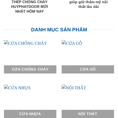
THÉP CHỐNG CHÁY
giúp giữ thẩm mỹ nội
HUYPHATDOOR MỚI
thất lâu dài
NHẤT HÔM NAY
DANH MỤC SẢN PHẨM
CỬA CHỐNG CHÁY
CỬA GỖ
CỬA NHỰA
NỘI THẤT