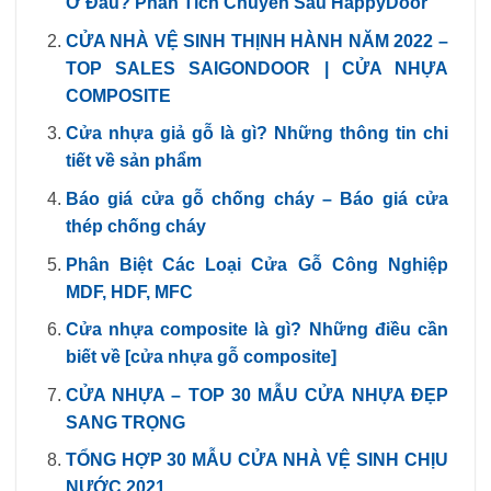
Ở Đâu? Phân Tích Chuyên Sâu HappyDoor
CỬA NHÀ VỆ SINH THỊNH HÀNH NĂM 2022 –
TOP SALES SAIGONDOOR | CỬA NHỰA
COMPOSITE
Cửa nhựa giả gỗ là gì? Những thông tin chi
tiết về sản phẩm
Báo giá cửa gỗ chống cháy – Báo giá cửa
thép chống cháy
Phân Biệt Các Loại Cửa Gỗ Công Nghiệp
MDF, HDF, MFC
Cửa nhựa composite là gì? Những điều cần
biết về [cửa nhựa gỗ composite]
CỬA NHỰA – TOP 30 MẪU CỬA NHỰA ĐẸP
SANG TRỌNG
TỔNG HỢP 30 MẪU CỬA NHÀ VỆ SINH CHỊU
NƯỚC 2021