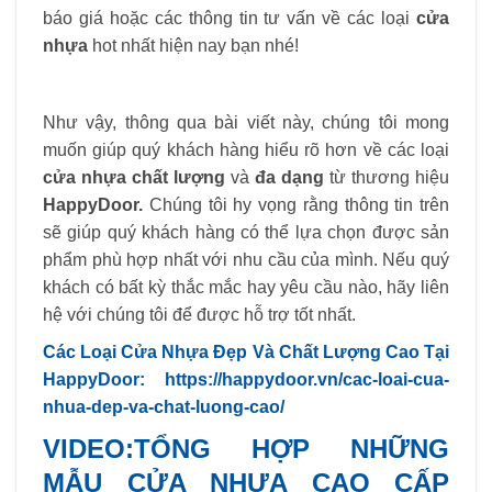
báo giá hoặc các thông tin tư vấn về các loại
cửa
nhựa
hot nhất hiện nay bạn nhé!
Như vậy, thông qua bài viết này, chúng tôi mong
muốn giúp quý khách hàng hiểu rõ hơn về các loại
cửa nhựa chất lượng
và
đa dạng
từ thương hiệu
HappyDoor.
Chúng tôi hy vọng rằng thông tin trên
sẽ giúp quý khách hàng có thể lựa chọn được sản
phẩm phù hợp nhất với nhu cầu của mình. Nếu quý
khách có bất kỳ thắc mắc hay yêu cầu nào, hãy liên
hệ với chúng tôi để được hỗ trợ tốt nhất.
Các Loại Cửa Nhựa Đẹp Và Chất Lượng Cao Tại
HappyDoor: https://happydoor.vn/cac-loai-cua-
nhua-dep-va-chat-luong-cao/
VIDEO:TỔNG HỢP NHỮNG
MẪU CỬA NHỰA CAO CẤP