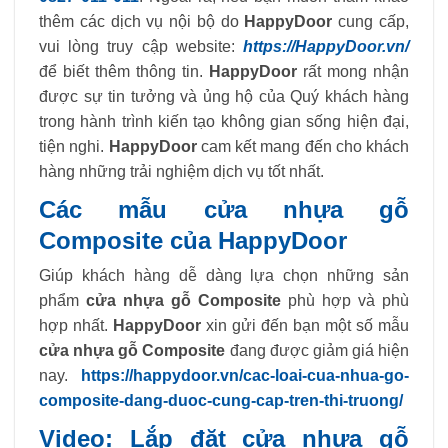
thêm các dịch vụ nội bộ do
HappyDoor
cung cấp,
vui lòng truy cập website:
https://HappyDoor.vn/
để biết thêm thông tin.
HappyDoor
rất mong nhận
được sự tin tưởng và ủng hộ của Quý khách hàng
trong hành trình kiến ​​tạo không gian sống hiện đại,
tiện nghi.
HappyDoor
cam kết mang đến cho khách
hàng những trải nghiệm dịch vụ tốt nhất.
Các mẫu cửa nhựa gỗ
Composite của HappyDoor
Giúp khách hàng dễ dàng lựa chọn những sản
phẩm
cửa nhựa gỗ Composite
phù hợp và phù
hợp nhất.
HappyDoor
xin gửi đến bạn một số mẫu
cửa nhựa gỗ Composite
đang được giảm giá hiện
nay.
https://happydoor.vn/cac-loai-cua-nhua-go-
composite-dang-duoc-cung-cap-tren-thi-truong/
Video: Lắp đặt cửa nhựa gỗ