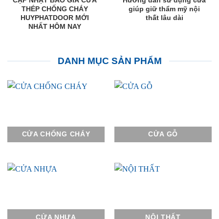
CẬP NHẬT BÁO GIÁ CỬA
Hướng dẫn sử dụng cửa
THÉP CHỐNG CHÁY
giúp giữ thẩm mỹ nội
HUYPHATDOOR MỚI
thất lâu dài
NHẤT HÔM NAY
DANH MỤC SẢN PHẨM
CỬA CHỐNG CHÁY
CỬA GỖ
CỬA NHỰA
NỘI THẤT