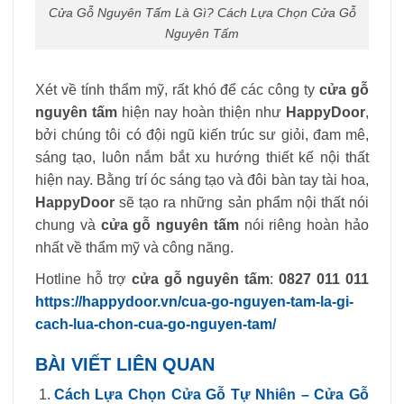
Cửa Gỗ Nguyên Tấm Là Gì? Cách Lựa Chọn Cửa Gỗ
Nguyên Tấm
Xét về tính thẩm mỹ, rất khó để các công ty
cửa gỗ
nguyên tấm
hiện nay hoàn thiện như
HappyDoor
,
bởi chúng tôi có đội ngũ kiến ​​trúc sư giỏi, đam mê,
sáng tạo, luôn nắm bắt xu hướng thiết kế nội thất
hiện nay. Bằng trí óc sáng tạo và đôi bàn tay tài hoa,
HappyDoor
sẽ tạo ra những sản phẩm nội thất nói
chung và
cửa gỗ nguyên tấm
nói riêng hoàn hảo
nhất về thẩm mỹ và công năng.
Hotline hỗ trợ
cửa gỗ nguyên tấm
:
0827 011 011
https://happydoor.vn/cua-go-nguyen-tam-la-gi-
cach-lua-chon-cua-go-nguyen-tam/
BÀI VIẾT LIÊN QUAN
Cách Lựa Chọn Cửa Gỗ Tự Nhiên – Cửa Gỗ