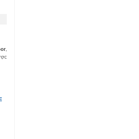
or
,
ược
E