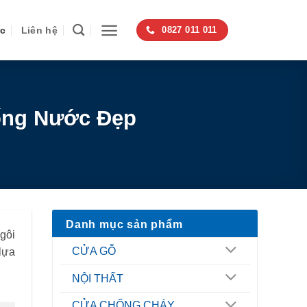
ức
Liên hệ
0827 011 011
ống Nước Đẹp
Danh mục sản phẩm
gôi
CỬA GỖ
lựa
NỘI THẤT
CỬA CHỐNG CHÁY