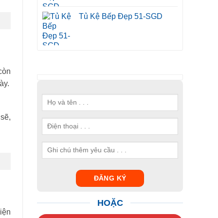
Tủ Kệ Bếp Đẹp 51-SGD
còn
ày.
sẽ,
HOẶC
iện