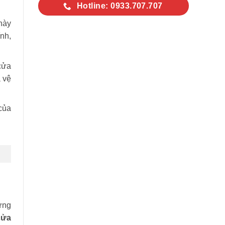
Hotline: 0933.707.707
này
nh,
cửa
 vệ
của
ứng
cửa