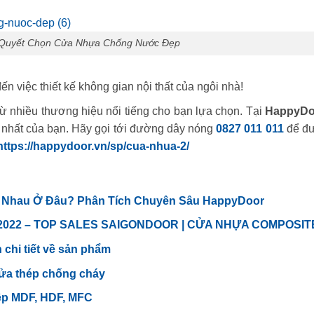
í Quyết Chọn Cửa Nhựa Chống Nước Đẹp
n việc thiết kế không gian nội thất của ngôi nhà!
từ nhiều thương hiệu nổi tiếng cho bạn lựa chọn. Tại
HappyDo
e nhất của bạn. Hãy gọi tới đường dây nóng
0827 011 011
để đ
https://happydoor.vn/sp/cua-nhua-2/
́c Nhau Ở Đâu? Phân Tích Chuyên Sâu HappyDoor
2022 – TOP SALES SAIGONDOOR | CỬA NHỰA COMPOSIT
 chi tiết về sản phẩm
cửa thép chống cháy
ệp MDF, HDF, MFC