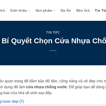
chủ
Giới thiệu
Sản phẩm
Dự Án
Báo Giá
Tin T
TIN TỨC
à Bí Quyết Chọn Cửa Nhựa Ch
ều quan trọng để đảm bảo độ bền, công năng và vẻ đẹp cho n
c sử dụng để làm
cửa nhựa chống nước
. Để giúp bạn dễ dàng 
ng loại cửa nhà vệ sinh sau đây.