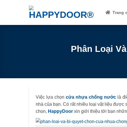
Skip
to
Trang 
content
Phân Loại V
Việc lựa chọn
cửa nhựa chống nước
là đi
nhà của bạn. Có rất nhiều loại vật liệu đượ
chọn,
HappyDoor
xin giới thiệu tới bạn nhữ