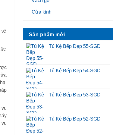
Vách gỗ
Cửa kính
 và
Sản phẩm mới
Tủ Kệ Bếp Đẹp 55-SGD
cửa
ược
Tủ Kệ Bếp Đẹp 54-SGD
cửa
hại
háp
Tủ Kệ Bếp Đẹp 53-SGD
 vụ
háy
Tủ Kệ Bếp Đẹp 52-SGD
 vụ