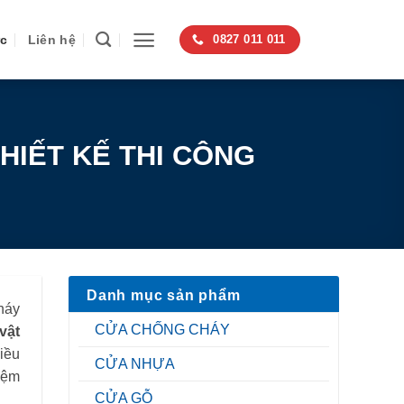
ức
Liên hệ
0827 011 011
IẾT KẾ THI CÔNG
Danh mục sản phẩm
háy
CỬA CHỐNG CHÁY
vật
iều
CỬA NHỰA
kiệm
CỬA GỖ