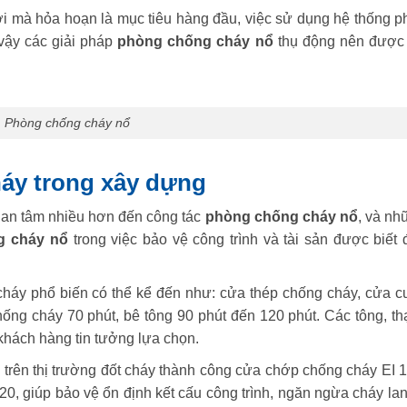
ơi mà hỏa hoạn là mục tiêu hàng đầu, việc sử dụng hệ thống p
ì vậy các giải pháp
phòng chống cháy nổ
thụ động nên được
Phòng chống cháy nổ
háy trong xây dựng
uan tâm nhiều hơn đến công tác
phòng chống cháy nổ
, và nh
g cháy nổ
trong việc bảo vệ công trình và tài sản được biết 
 cháy phổ biến có thể kể đến như: cửa thép chống cháy, cửa c
chống cháy 70 phút, bê tông 90 phút đến 120 phút. Các tông, th
hách hàng tin tưởng lựa chọn.
ị trên thị trường đốt cháy thành công cửa chớp chống cháy EI 
20, giúp bảo vệ ổn định kết cấu công trình, ngăn ngừa cháy la