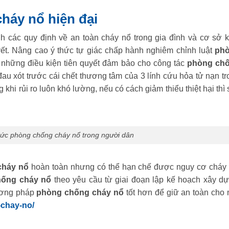
háy nổ hiện đại
h các quy định về an toàn cháy nổ trong gia đình và cơ sở k
ết. Nâng cao ý thức tự giác chấp hành nghiêm chỉnh luật
ph
 những điều kiện tiên quyết đảm bảo cho công tác
phòng ch
au xót trước cái chết thương tâm của 3 lính cứu hỏa tử nạn tr
 khi rủi ro luôn khó lường, nếu có cách giảm thiểu thiệt hại thì
ức phòng chống cháy nổ trong người dân
cháy nổ
hoàn toàn nhưng có thể hạn chế được nguy cơ cháy 
hống cháy nổ
theo yêu cầu từ giai đoạn lập kế hoạch xây dự
hương pháp
phòng chống cháy nổ
tốt hơn để giữ an toàn cho 
-chay-no/