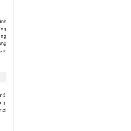
inh
òng
ống
ong
 sao
nổ.
ng,
mọi