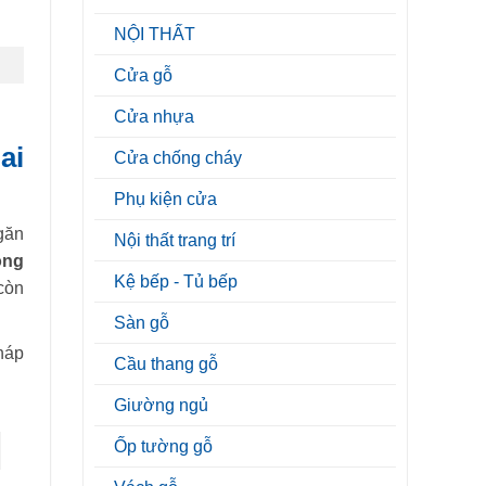
NỘI THẤT
Cửa gỗ
Cửa nhựa
ai
Cửa chống cháy
Phụ kiện cửa
găn
Nội thất trang trí
òng
Kệ bếp - Tủ bếp
còn
Sàn gỗ
pháp
Cầu thang gỗ
Giường ngủ
Ốp tường gỗ