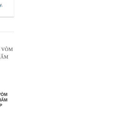
y
,
VÒM
HẨM
P