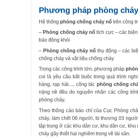
Phương pháp phòng cháy 
Hệ thống
phòng chống cháy nổ
trên công t
–
Phòng chống cháy nổ
tích cực – các biệ
báo động khói
–
P
hòng chống cháy nổ
thụ động – các bi
chống cháy và vật liệu chống cháy
Trong các công trình lớn, phương pháp
phòn
coi là yêu cầu bắt buộc trong quá trình ng
hàng, rạp hát…, công tác
phòng chống ch
nặng nề đều do nguyên nhân các công trìn
phòng cháy.
Theo thông cáo báo chí của Cục Phòng cháy
cháy, làm chết 06 người, bị thương 03 người
tập trung ở các khu dân cư, khu dân cư, khu
cháy gây thiệt hại nghiêm trọng về tài sản.