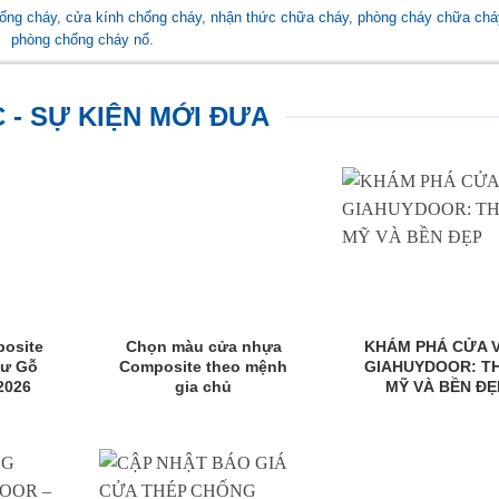
ống cháy
,
cửa kính chống cháy
,
nhận thức chữa cháy
,
phòng cháy chữa chá
phòng chống cháy nổ
.
C - SỰ KIỆN MỚI ĐƯA
osite
Chọn màu cửa nhựa
KHÁM PHÁ CỬA 
hư Gỗ
Composite theo mệnh
GIAHUYDOOR: T
2026
gia chủ
MỸ VÀ BỀN ĐẸ