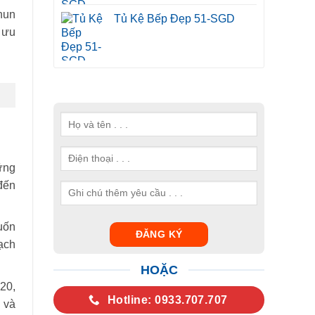
hun
Tủ Kệ Bếp Đẹp 51-SGD
 ưu
ững
đến
uốn
ạch
HOẶC
120,
Hotline: 0933.707.707
n và