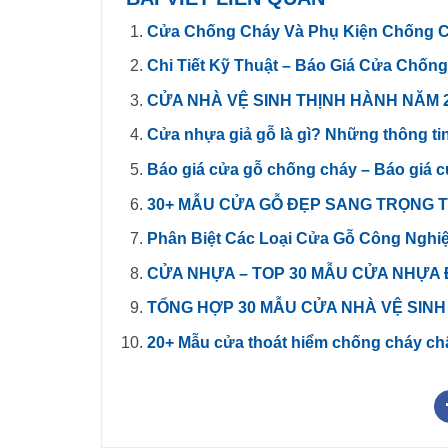
Cửa Chống Cháy Và Phụ Kiện Chống Ch
Chi Tiết Kỹ Thuật – Báo Giá Cửa Chốn
CỬA NHÀ VỆ SINH THỊNH HÀNH NĂM 
Cửa nhựa giả gỗ là gì? Những thông tin
Báo giá cửa gỗ chống cháy – Báo giá 
30+ MẪU CỬA GỖ ĐẸP SANG TRỌNG 
Phân Biệt Các Loại Cửa Gỗ Công Nghi
CỬA NHỰA – TOP 30 MẪU CỬA NHỰA
TỔNG HỢP 30 MẪU CỬA NHÀ VỆ SINH
20+ Mẫu cửa thoát hiểm chống cháy ch