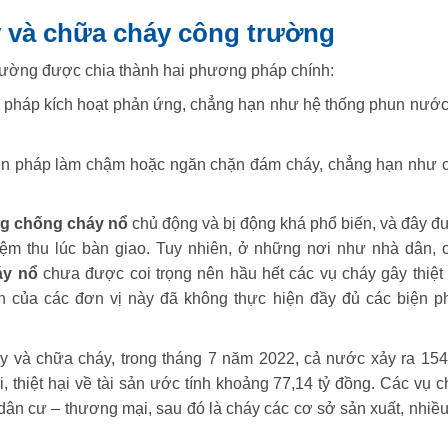
và chữa cháy công trường
rường được chia thành hai phương pháp chính:
n pháp kích hoạt phản ứng, chẳng hạn như hệ thống phun nước
ện pháp làm chậm hoặc ngăn chặn đám cháy, chẳng hạn như 
g chống cháy nổ
chủ động và bị động khá phổ biến, và đây đ
hiệm thu lúc bàn giao. Tuy nhiên, ở những nơi như nhà dân, 
áy nổ
chưa được coi trọng nên hầu hết các vụ cháy gây thiệt 
h của các đơn vị này đã không thực hiện đầy đủ các biện p
 và chữa cháy, trong tháng 7 năm 2022, cả nước xảy ra 154
, thiệt hại về tài sản ước tính khoảng 77,14 tỷ đồng. Các vụ c
 dân cư – thương mại, sau đó là cháy các cơ sở sản xuất, nhiều