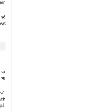
hiện
 nổ
vật
 sự
ống
yết
ách
iải