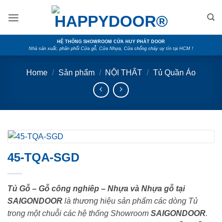
Skip
to
content
HỆ THỐNG SHOWROOM CỬA HUY PHÁT DOOR
Nhà sản xuất, phân phối Cửa gỗ, Cửa Nhựa, Cửa chống cháy uy tín tại HCM !
Home
/
Sản phẩm
/
NỘI THẤT
/
Tủ Quần Áo
45-TQA-SGD
Tủ Gỗ – Gỗ công nghiêp – Nhựa và Nhựa gỗ tại
SAIGONDOOR
là thương hiệu sản phẩm các dòng Tủ
trong một chuỗi các hệ thống Showroom
SAIGONDOOR
.