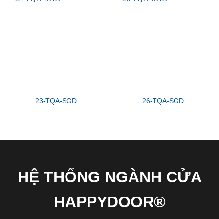
23-TQA-SGD
26-TQA-SGD
HỆ THỐNG NGÀNH CỬA
HAPPYDOOR®