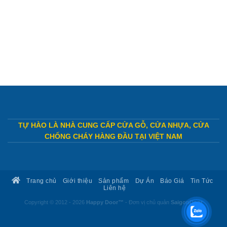
TỰ HÀO LÀ NHÀ CUNG CẤP CỬA GỖ, CỬA NHỰA, CỬA
CHỐNG CHÁY HÀNG ĐẦU TẠI VIỆT NAM
Trang chủ
Giới thiệu
Sản phẩm
Dự Án
Báo Giá
Tin Tức
Liên hệ
Copyright © 2012 - 2026
Happy Door™
- Đơn vị chủ quản
SaigonDoor