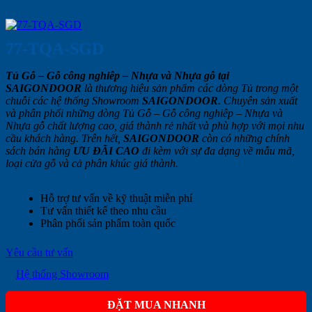
77-TQA-SGD
Tủ Gỗ – Gỗ công nghiêp – Nhựa và Nhựa gỗ tại
SAIGONDOOR
là thương hiệu sản phẩm các dòng Tủ trong một
chuỗi các hệ thống Showroom
SAIGONDOOR
. Chuyên sản xuất
và phân phối những dòng Tủ Gỗ – Gỗ công nghiêp – Nhựa và
Nhựa gỗ chất lượng cao, giá thành rẻ nhất và phù hợp với mọi nhu
cầu khách hàng. Trên hết,
SAIGONDOOR
còn có những chính
sách bán hàng
ƯU ĐÃI
CAO
đi kèm với sự đa dạng về mẫu mã,
loại cửa gỗ và cả phân khúc giá thành.
Hỗ trợ tư vấn về kỹ thuật miễn phí
Tư vấn thiết kế theo nhu cầu
Phân phối sản phẩm toàn quốc
Yêu cầu tư vấn
Hệ thống Showroom
ĐẶT MUA NHANH