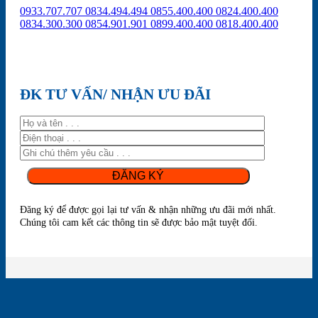
0933.707.707
0834.494.494
0855.400.400
0824.400.400
0834.300.300
0854.901.901
0899.400.400
0818.400.400
ĐK TƯ VẤN/ NHẬN ƯU ĐÃI
Đăng ký để được gọi lại tư vấn & nhận những ưu đãi mới nhất.
Chúng tôi cam kết các thông tin sẽ được bảo mật tuyệt đối.