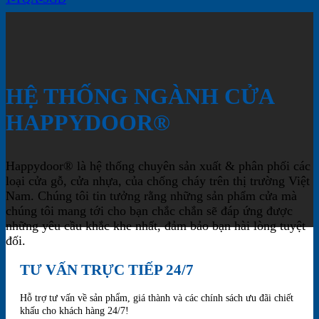
HỆ THỐNG NGÀNH CỬA
HAPPYDOOR®
Happydoor® là hệ thống chuyên sản xuất & phân phối các
loại cửa gỗ, cửa nhựa, của chống cháy trên thị trường Việt
Nam. Chúng tôi tin tưởng rằng những sản phẩm cửa mà
chúng tôi mang tới cho bạn chắc chắn sẽ đáp ứng được
những yêu cầu khắc khe nhất, đảm bảo bạn hài lòng tuyệt
đối.
TƯ VẤN TRỰC TIẾP 24/7
Hỗ trợ tư vấn về sản phẩm, giá thành và các chính sách ưu đãi chiết
khấu cho khách hàng 24/7!