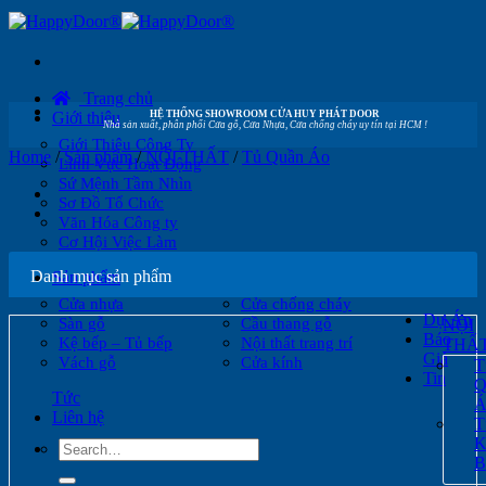
Skip
to
content
Trang chủ
Giới thiệu
HỆ THỐNG SHOWROOM CỬA HUY PHÁT DOOR
Nhà sản xuất, phân phối Cửa gỗ, Cửa Nhựa, Cửa chống cháy uy tín tại HCM !
Giới Thiệu Công Ty
Home
/
Sản phẩm
/
NỘI THẤT
/
Tủ Quần Áo
Lĩnh Vực Hoạt Động
Sứ Mệnh Tầm Nhìn
Sơ Đồ Tổ Chức
Văn Hóa Công ty
Cơ Hội Việc Làm
Danh mục sản phẩm
Sản phẩm
Cửa nhựa
Cửa chống cháy
Dự Án
Sàn gỗ
Cầu thang gỗ
NỘI
Báo
Kệ bếp – Tủ bếp
Nội thất trang trí
THẤ
Giá
Vách gỗ
Cửa kính
T
Tin
Q
Tức
Á
Liên hệ
T
Search
K
for:
B