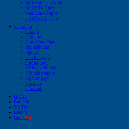
Sứ Mệnh Tầm Nhìn
Sơ Đồ Tổ Chức
Văn Hóa Công ty
Cơ Hội Việc Làm
Sản phẩm
Cửa gỗ
Cửa nhựa
Cửa chống cháy
Phụ kiện cửa
Sàn gỗ
Cầu thang gỗ
Giường ngủ
Kệ bếp – Tủ bếp
Nội thất trang trí
Ốp tường gỗ
Vách gỗ
Cửa kính
Dự Án
Báo Giá
Tin Tức
Liên hệ
Cart /
0
₫
Cart