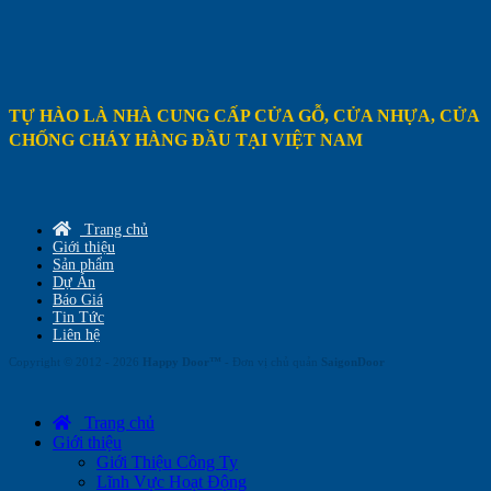
TỰ HÀO LÀ NHÀ CUNG CẤP CỬA GỖ, CỬA NHỰA, CỬA
CHỐNG CHÁY HÀNG ĐẦU TẠI VIỆT NAM
Trang chủ
Giới thiệu
Sản phẩm
Dự Án
Báo Giá
Tin Tức
Liên hệ
Copyright © 2012 - 2026
Happy Door™
- Đơn vị chủ quản
SaigonDoor
Trang chủ
Giới thiệu
Giới Thiệu Công Ty
Lĩnh Vực Hoạt Động