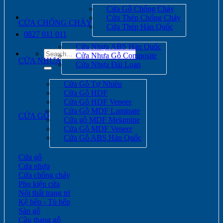
Cửa Gỗ Chống Cháy
Cửa Thép Chống Cháy
CỬA CHỐNG CHÁY
Cửa Thép Hàn Quốc
0827 011 011
Cửa Nhựa ABS Hàn Quốc
Search
Cửa Nhựa Gỗ Composite
for:
CỬA NHỰA
Cửa Nhựa Đài Loan
Cửa Gỗ Tự Nhiên
Cửa Gỗ HDF
Cửa Gỗ HDF Veneer
Cửa Gỗ MDF Laminate
CỬA GỖ
Cửa gỗ MDF Melamine
Cửa Gỗ MDF Veneer
Cửa Gỗ ABS Hàn Quốc
Cửa gỗ
Cửa nhựa
Cửa chống cháy
Phụ kiện cửa
Nội thất trang trí
Kệ bếp - Tủ bếp
Sàn gỗ
Cầu thang gỗ