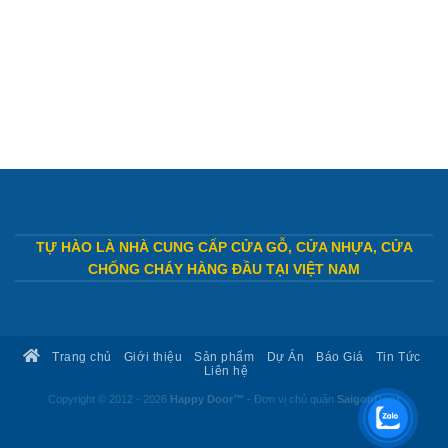
TỰ HÀO LÀ NHÀ CUNG CẤP CỬA GỖ, CỬA NHỰA, CỬA
CHỐNG CHÁY HÀNG ĐẦU TẠI VIỆT NAM
Trang chủ
Giới thiệu
Sản phẩm
Dự Án
Báo Giá
Tin Tức
Liên hệ
Copyright © 2012 - 2026
Happy Door™
- Đơn vị chủ quản
SaigonDoor