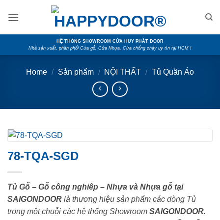
Skip
to
content
HỆ THỐNG SHOWROOM CỬA HUY PHÁT DOOR
Nhà sản xuất, phân phối Cửa gỗ, Cửa Nhựa, Cửa chống cháy uy tín tại HCM !
Home
/
Sản phẩm
/
NỘI THẤT
/
Tủ Quần Áo
78-TQA-SGD
Tủ Gỗ – Gỗ công nghiêp – Nhựa và Nhựa gỗ tại
SAIGONDOOR
là thương hiệu sản phẩm các dòng Tủ
trong một chuỗi các hệ thống Showroom
SAIGONDOOR
.