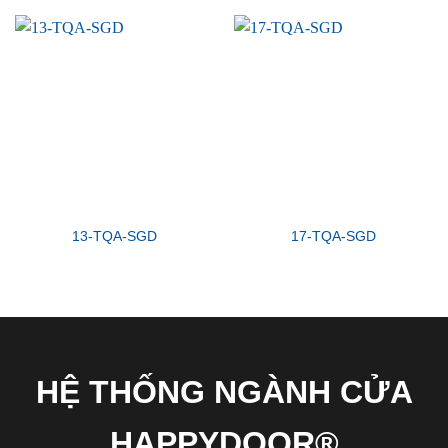
13-TQA-SGD
17-TQA-SGD
HỆ THỐNG NGÀNH CỬA
HAPPYDOOR®