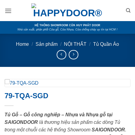
Skip
to
content
HỆ THỐNG SHOWROOM CỬA HUY PHÁT DOOR
Nhà sản xuất, phân phối Cửa gỗ, Cửa Nhựa, Cửa chống cháy uy tín tại HCM !
Home
/
Sản phẩm
/
NỘI THẤT
/
Tủ Quần Áo
79-TQA-SGD
Tủ Gỗ – Gỗ công nghiêp – Nhựa và Nhựa gỗ tại
SAIGONDOOR
là thương hiệu sản phẩm các dòng Tủ
trong một chuỗi các hệ thống Showroom
SAIGONDOOR
.