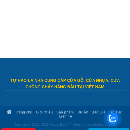
TỰ HÀO LÀ NHÀ CUNG CẤP CỬA GỖ, CỬA NHỰA, CỬA
CHỐNG CHÁY HÀNG ĐẦU TẠI VIỆT NAM
Trang chủ
Giới thiệu
Sản phẩm
Dự Án
Báo Giá
Tin Tức
Liên hệ
Copyright © 2012 - 2026
Happy Door™
- Đơn vị chủ quản
SaigonDoor