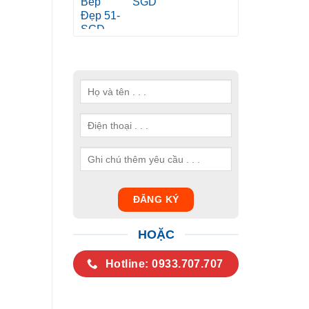
SGD
HOẶC
Hotline: 0933.707.707