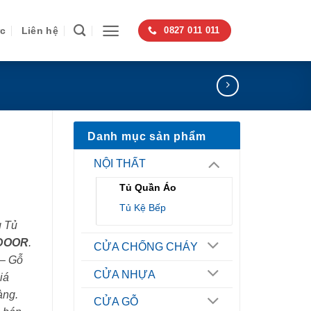
ức
Liên hệ
0827 011 011
Danh mục sản phẩm
NỘI THẤT
Tủ Quần Áo
Tủ Kệ Bếp
g Tủ
DOOR
.
CỬA CHỐNG CHÁY
 – Gỗ
CỬA NHỰA
iá
àng.
CỬA GỖ