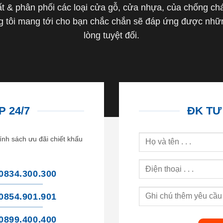
 & phân phối các loại cửa gỗ, cửa nhựa, của chống cháy 
tôi mang tới cho bạn chắc chắn sẽ đáp ứng được nhữn
lòng tuyệt đối.
 24/7
ĐK TƯ
ính sách ưu đãi chiết khấu
0834.300.300
0854.901.901
0899.400.400