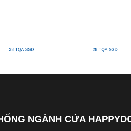
38-TQA-SGD
28-TQA-SGD
THỐNG NGÀNH CỬA HAPPYD