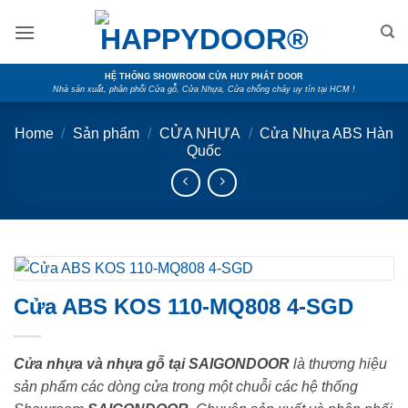
Skip
to
content
HỆ THỐNG SHOWROOM CỬA HUY PHÁT DOOR
Nhà sản xuất, phân phối Cửa gỗ, Cửa Nhựa, Cửa chống cháy uy tín tại HCM !
Home
/
Sản phẩm
/
CỬA NHỰA
/
Cửa Nhựa ABS Hàn
Quốc
Cửa ABS KOS 110-MQ808 4-SGD
Cửa nhựa và nhựa gỗ tại SAIGONDOOR
là thương hiệu
sản phẩm các dòng cửa trong một chuỗi các hệ thống