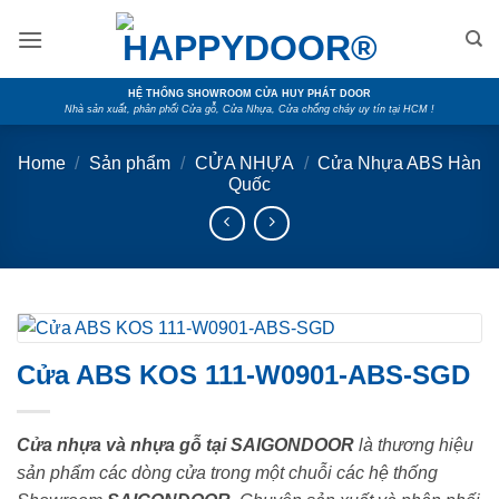
Skip
to
content
HỆ THỐNG SHOWROOM CỬA HUY PHÁT DOOR
Nhà sản xuất, phân phối Cửa gỗ, Cửa Nhựa, Cửa chống cháy uy tín tại HCM !
Home
/
Sản phẩm
/
CỬA NHỰA
/
Cửa Nhựa ABS Hàn
Quốc
Cửa ABS KOS 111-W0901-ABS-SGD
Cửa nhựa và nhựa gỗ tại SAIGONDOOR
là thương hiệu
sản phẩm các dòng cửa trong một chuỗi các hệ thống