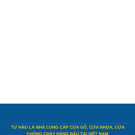
TỰ HÀO LÀ NHÀ CUNG CẤP CỬA GỖ, CỬA NHỰA, CỬA
CHỐNG CHÁY HÀNG ĐẦU TẠI VIỆT NAM