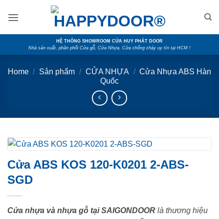
Skip
to
content
HỆ THỐNG SHOWROOM CỬA HUY PHÁT DOOR
Nhà sản xuất, phân phối Cửa gỗ, Cửa Nhựa, Cửa chống cháy uy tín tại HCM !
Home
/
Sản phẩm
/
CỬA NHỰA
/
Cửa Nhựa ABS Hàn
Quốc
Cửa ABS KOS 120-K0201 2-ABS-
SGD
Cửa nhựa và nhựa gỗ tại SAIGONDOOR
là thương hiệu