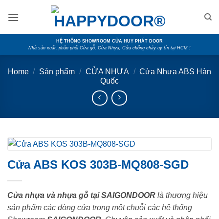
Skip
to
content
HỆ THỐNG SHOWROOM CỬA HUY PHÁT DOOR
Nhà sản xuất, phân phối Cửa gỗ, Cửa Nhựa, Cửa chống cháy uy tín tại HCM !
Home
/
Sản phẩm
/
CỬA NHỰA
/
Cửa Nhựa ABS Hàn
Quốc
Cửa ABS KOS 303B-MQ808-SGD
Cửa nhựa và nhựa gỗ tại SAIGONDOOR
là thương hiệu
sản phẩm các dòng cửa trong một chuỗi các hệ thống