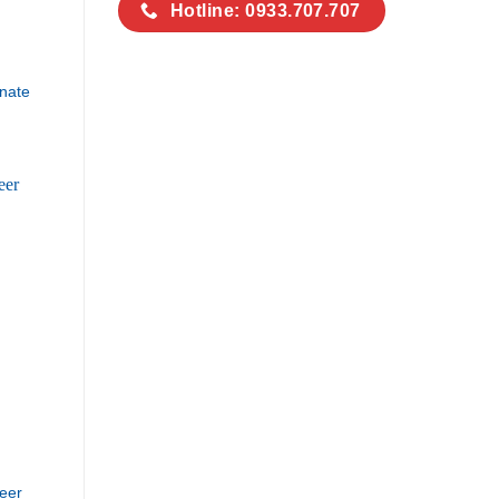
Hotline: 0933.707.707
nate
eer