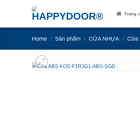
Skip
to
Trang 
content
Home
/
Sản phẩm
/
CỬA NHỰA
/
Cửa 