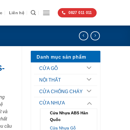
ức
Liên hệ
0827 011 011
Danh mục sản phẩm
-
CỬA GỖ
NỘI THẤT
CỬA CHỐNG CHÁY
ng
CỬA NHỰA
hệ
t và
Cửa Nhựa ABS Hàn
chất
Quốc
hu cầu
Cửa Nhựa Gỗ