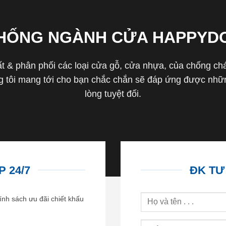
THỐNG NGÀNH CỬA HAPPYD
 & phân phối các loại cửa gỗ, cửa nhựa, của chống cháy 
tôi mang tới cho bạn chắc chắn sẽ đáp ứng được nhữn
lòng tuyệt đối.
 24/7
ĐK TƯ
ính sách ưu đãi chiết khấu