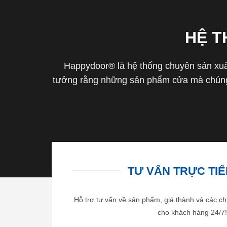
HỆ 
Happydoor® là hệ thống chuyên sản xuất
tưởng rằng những sản phẩm cửa mà chúng 
TƯ VẤN TRỰC TIẾP
Hỗ trợ tư vấn về sản phẩm, giá thành và các ch
cho khách hàng 24/7!