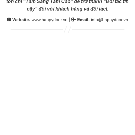
tôn chỉ “Tâm Sáng Tầm Cao” để trở thành “Đối tác tin
cậy” đối với khách hàng và đối tác!.
|
Website:
www.happydoor.vn
Email
:
info@happydoor.vn