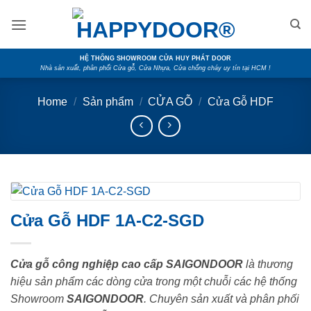
Skip
to
content
HỆ THỐNG SHOWROOM CỬA HUY PHÁT DOOR
Nhà sản xuất, phân phối Cửa gỗ, Cửa Nhựa, Cửa chống cháy uy tín tại HCM !
Home
/
Sản phẩm
/
CỬA GỖ
/
Cửa Gỗ HDF
Cửa Gỗ HDF 1A-C2-SGD
Cửa gỗ công nghiệp cao cấp SAIGONDOOR
là thương
hiệu sản phẩm các dòng cửa trong một chuỗi các hệ thống
Showroom
SAIGONDOOR
. Chuyên sản xuất và phân phối