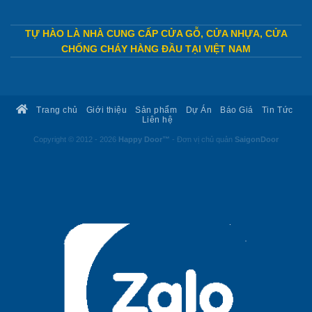
TỰ HÀO LÀ NHÀ CUNG CẤP CỬA GỖ, CỬA NHỰA, CỬA
CHỐNG CHÁY HÀNG ĐẦU TẠI VIỆT NAM
Trang chủ
Giới thiệu
Sản phẩm
Dự Án
Báo Giá
Tin Tức
Liên hệ
Copyright © 2012 - 2026
Happy Door™
- Đơn vị chủ quản
SaigonDoor