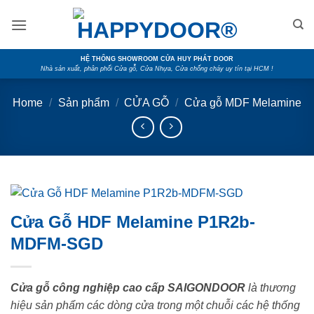
Skip
to
content
HỆ THỐNG SHOWROOM CỬA HUY PHÁT DOOR
Nhà sản xuất, phân phối Cửa gỗ, Cửa Nhựa, Cửa chống cháy uy tín tại HCM !
Home
/
Sản phẩm
/
CỬA GỖ
/
Cửa gỗ MDF Melamine
Cửa Gỗ HDF Melamine P1R2b-
MDFM-SGD
Cửa gỗ công nghiệp cao cấp SAIGONDOOR
là thương
hiệu sản phẩm các dòng cửa trong một chuỗi các hệ thống