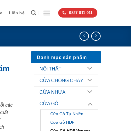
ức
Liên hệ
0827 011 011
Danh mục sản phẩm
Căm
NỘI THẤT
CỬA CHỐNG CHÁY
CỬA NHỰA
CỬA GỖ
ỗi các
xuất
Cửa Gỗ Tự Nhiên
t
Cửa Gỗ HDF
ch
Cửa Gỗ HDF Veneer