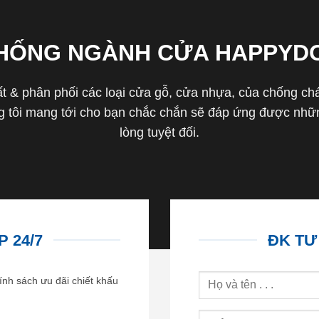
THỐNG NGÀNH CỬA HAPPYD
 & phân phối các loại cửa gỗ, cửa nhựa, của chống cháy 
tôi mang tới cho bạn chắc chắn sẽ đáp ứng được nhữn
lòng tuyệt đối.
 24/7
ĐK TƯ
ính sách ưu đãi chiết khấu