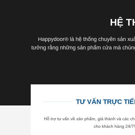
HỆ 
Happydoor® là hệ thống chuyên sản xuất
tưởng rằng những sản phẩm cửa mà chúng 
TƯ VẤN TRỰC TIẾP
Hỗ trợ tư vấn về sản phẩm, giá thành và các ch
cho khách hàng 24/7!