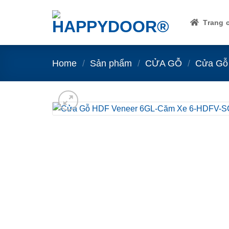
Skip
to
Trang 
content
Home
/
Sản phẩm
/
CỬA GỖ
/
Cửa Gỗ