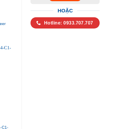
HOẶC
Hotline: 0933.707.707
eer
-C1-