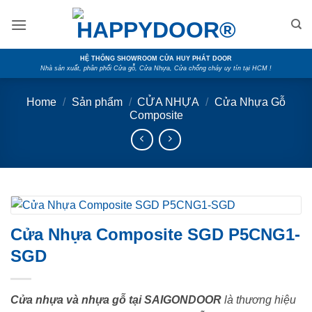
Skip
to
content
HỆ THỐNG SHOWROOM CỬA HUY PHÁT DOOR
Nhà sản xuất, phân phối Cửa gỗ, Cửa Nhựa, Cửa chống cháy uy tín tại HCM !
Home
/
Sản phẩm
/
CỬA NHỰA
/
Cửa Nhựa Gỗ
Composite
Cửa Nhựa Composite SGD P5CNG1-
SGD
Cửa nhựa và nhựa gỗ tại SAIGONDOOR
là thương hiệu