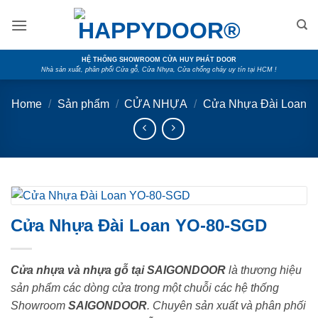
Skip
to
content
HỆ THỐNG SHOWROOM CỬA HUY PHÁT DOOR
Nhà sản xuất, phân phối Cửa gỗ, Cửa Nhựa, Cửa chống cháy uy tín tại HCM !
Home
/
Sản phẩm
/
CỬA NHỰA
/
Cửa Nhựa Đài Loan
Cửa Nhựa Đài Loan YO-80-SGD
Cửa nhựa và nhựa gỗ tại SAIGONDOOR
là thương hiệu
sản phẩm các dòng cửa trong một chuỗi các hệ thống
Showroom
SAIGONDOOR
. Chuyên sản xuất và phân phối