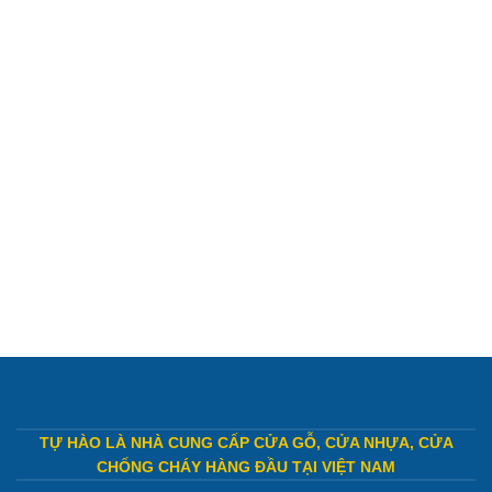
TỰ HÀO LÀ NHÀ CUNG CẤP CỬA GỖ, CỬA NHỰA, CỬA
CHỐNG CHÁY HÀNG ĐẦU TẠI VIỆT NAM