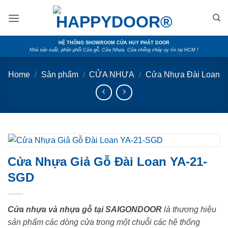
Skip
to
content
HỆ THỐNG SHOWROOM CỬA HUY PHÁT DOOR
Nhà sản xuất, phân phối Cửa gỗ, Cửa Nhựa, Cửa chống cháy uy tín tại HCM !
Home
/
Sản phẩm
/
CỬA NHỰA
/
Cửa Nhựa Đài Loan
Cửa Nhựa Giả Gỗ Đài Loan YA-21-
SGD
Cửa nhựa và nhựa gỗ tại SAIGONDOOR
là thương hiệu
sản phẩm các dòng cửa trong một chuỗi các hệ thống