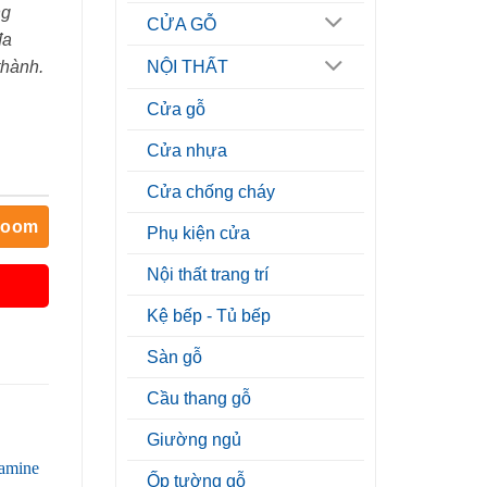
ng
CỬA GỖ
đa
thành.
NỘI THẤT
Cửa gỗ
Cửa nhựa
Cửa chống cháy
room
Phụ kiện cửa
Nội thất trang trí
Kệ bếp - Tủ bếp
Sàn gỗ
Cầu thang gỗ
Giường ngủ
Ốp tường gỗ