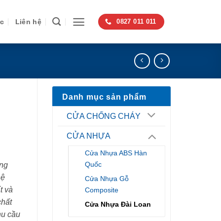
ức
Liên hệ
0827 011 011
Danh mục sản phẩm
CỬA CHỐNG CHÁY
CỬA NHỰA
Cửa Nhựa ABS Hàn
Quốc
ng
hệ
Cửa Nhựa Gỗ
t và
Composite
chất
Cửa Nhựa Đài Loan
hu cầu