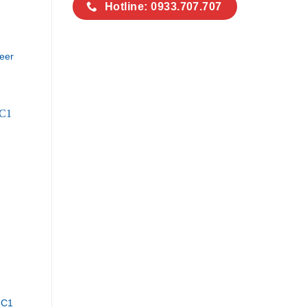
Hotline: 0933.707.707
eer
-C1