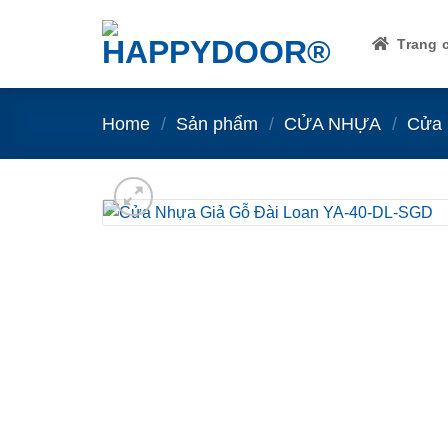
Skip
to
Trang 
content
Home
/
Sản phẩm
/
CỬA NHỰA
/
Cửa 