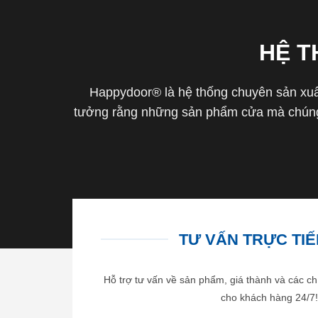
HỆ 
Happydoor® là hệ thống chuyên sản xuất
tưởng rằng những sản phẩm cửa mà chúng 
TƯ VẤN TRỰC TIẾP
Hỗ trợ tư vấn về sản phẩm, giá thành và các ch
cho khách hàng 24/7!