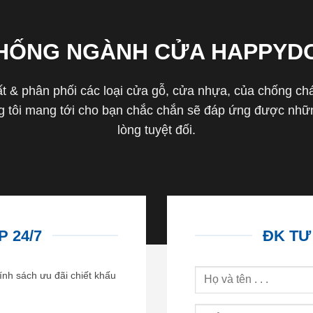
THỐNG NGÀNH CỬA HAPPYD
 & phân phối các loại cửa gỗ, cửa nhựa, của chống cháy 
tôi mang tới cho bạn chắc chắn sẽ đáp ứng được nhữn
lòng tuyệt đối.
 24/7
ĐK TƯ
ính sách ưu đãi chiết khấu