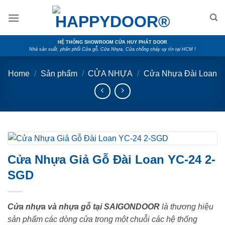
Skip
to
content
HỆ THỐNG SHOWROOM CỬA HUY PHÁT DOOR
Nhà sản xuất, phân phối Cửa gỗ, Cửa Nhựa, Cửa chống cháy uy tín tại HCM !
Home
/
Sản phẩm
/
CỬA NHỰA
/
Cửa Nhựa Đài Loan
Cửa Nhựa Giả Gỗ Đài Loan YC-24 2-
SGD
Cửa nhựa và nhựa gỗ tại SAIGONDOOR
là thương hiệu
sản phẩm các dòng cửa trong một chuỗi các hệ thống