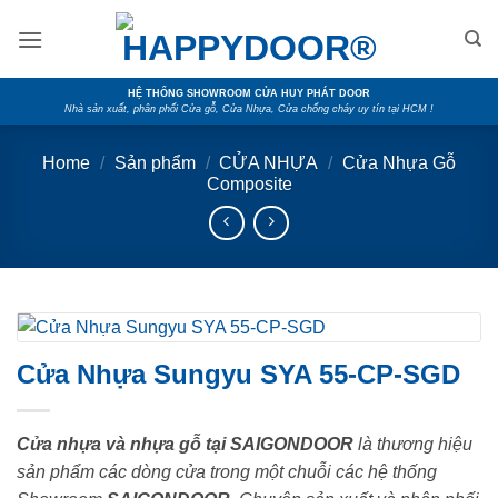
Skip
to
content
HỆ THỐNG SHOWROOM CỬA HUY PHÁT DOOR
Nhà sản xuất, phân phối Cửa gỗ, Cửa Nhựa, Cửa chống cháy uy tín tại HCM !
Home
/
Sản phẩm
/
CỬA NHỰA
/
Cửa Nhựa Gỗ
Composite
Cửa Nhựa Sungyu SYA 55-CP-SGD
Cửa nhựa và nhựa gỗ tại SAIGONDOOR
là thương hiệu
sản phẩm các dòng cửa trong một chuỗi các hệ thống