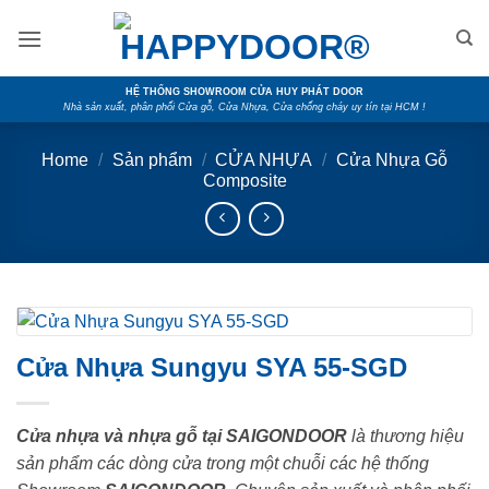
Skip
to
content
HỆ THỐNG SHOWROOM CỬA HUY PHÁT DOOR
Nhà sản xuất, phân phối Cửa gỗ, Cửa Nhựa, Cửa chống cháy uy tín tại HCM !
Home
/
Sản phẩm
/
CỬA NHỰA
/
Cửa Nhựa Gỗ
Composite
Cửa Nhựa Sungyu SYA 55-SGD
Cửa nhựa và nhựa gỗ tại SAIGONDOOR
là thương hiệu
sản phẩm các dòng cửa trong một chuỗi các hệ thống