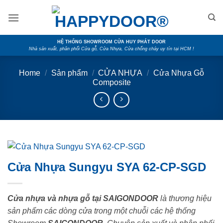
Skip
to
content
HỆ THỐNG SHOWROOM CỬA HUY PHÁT DOOR
Nhà sản xuất, phân phối Cửa gỗ, Cửa Nhựa, Cửa chống cháy uy tín tại HCM !
Home
/
Sản phẩm
/
CỬA NHỰA
/
Cửa Nhựa Gỗ
Composite
Cửa Nhựa Sungyu SYA 62-CP-SGD
Cửa nhựa và nhựa gỗ tại SAIGONDOOR
là thương hiệu
sản phẩm các dòng cửa trong một chuỗi các hệ thống