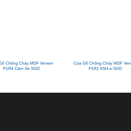
Gỗ Chống Cháy MDF Veneer
Cửa Gỗ Chống Cháy MDF Ven
P1R4 Căm Xe-SGD
P1R2 ASH-a-SGD