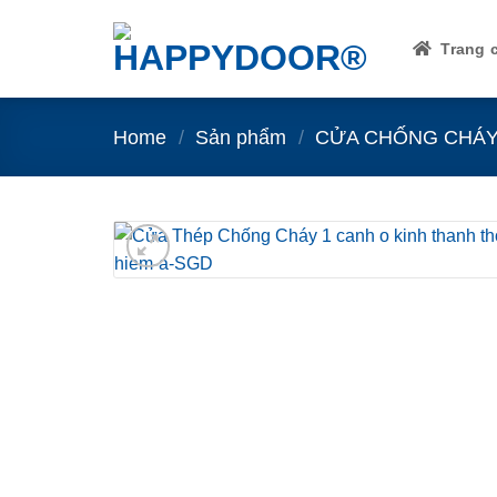
Skip
to
Trang 
content
Home
/
Sản phẩm
/
CỬA CHỐNG CHÁ