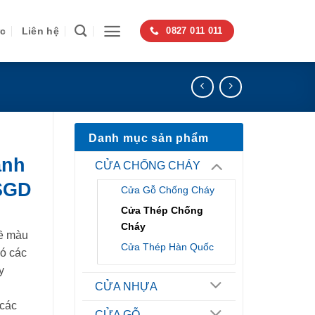
ức
Liên hệ
0827 011 011
Danh mục sản phẩm
anh
CỬA CHỐNG CHÁY
-SGD
Cửa Gỗ Chống Cháy
Cửa Thép Chống
Cháy
ề màu
Cửa Thép Hàn Quốc
có các
y
CỬA NHỰA
 các
CỬA GỖ