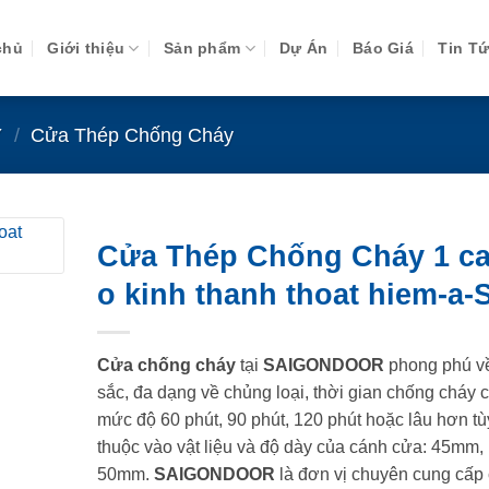
chủ
Giới thiệu
Sản phẩm
Dự Án
Báo Giá
Tin T
Y
/
Cửa Thép Chống Cháy
Cửa Thép Chống Cháy 1 c
o kinh thanh thoat hiem-a
Cửa chống cháy
tại
SAIGONDOOR
phong phú v
sắc, đa dạng về chủng loại, thời gian chống cháy 
mức độ 60 phút, 90 phút, 120 phút hoặc lâu hơn tù
thuộc vào vật liệu và độ dày của cánh cửa: 45mm,
50mm.
SAIGONDOOR
là đơn vị chuyên cung cấp