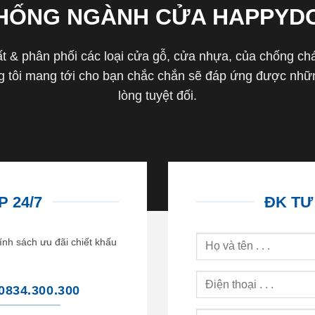
THỐNG NGÀNH CỬA HAPPYD
 & phân phối các loại cửa gỗ, cửa nhựa, của chống cháy 
tôi mang tới cho bạn chắc chắn sẽ đáp ứng được nhữn
lòng tuyệt đối.
 24/7
ĐK TƯ
ính sách ưu đãi chiết khấu
0834.300.300