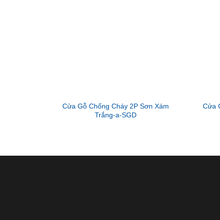
Cửa Gỗ Chống Cháy 2P Sơn Xám
Cửa 
Trắng-a-SGD