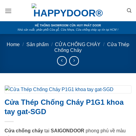
Skip
to
content
HỆ THỐNG SHOWROOM CỬA HUY PHÁT DOOR
Nhà sản xuất, phân phối Cửa gỗ, Cửa Nhựa, Cửa chống cháy uy tín tại HCM !
Home
/
Sản phẩm
/
CỬA CHỐNG CHÁY
/
Cửa Thép
Chống Cháy
Cửa Thép Chống Cháy P1G1 khoa
tay gat-SGD
Cửa chống cháy
tại
SAIGONDOOR
phong phú về màu