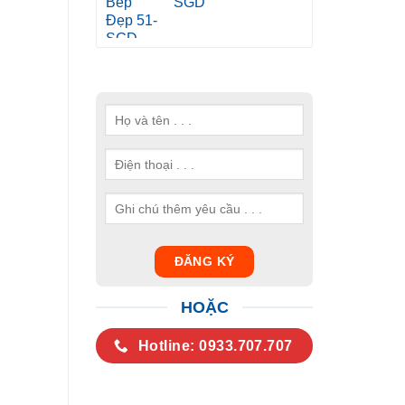
SGD
HOẶC
Hotline: 0933.707.707