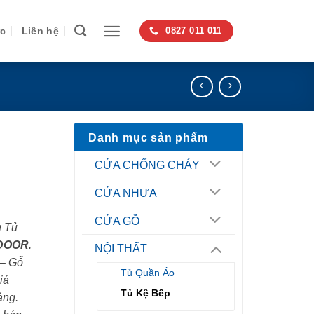
ức
Liên hệ
0827 011 011
Danh mục sản phẩm
CỬA CHỐNG CHÁY
CỬA NHỰA
CỬA GỖ
g Tủ
DOOR
.
NỘI THẤT
 – Gỗ
Tủ Quần Áo
iá
Tủ Kệ Bếp
àng.