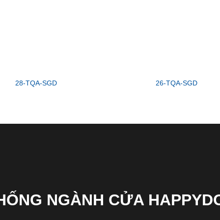
28-TQA-SGD
26-TQA-SGD
THỐNG NGÀNH CỬA HAPPYD