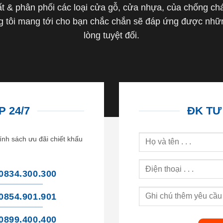
 & phân phối các loại cửa gỗ, cửa nhựa, của chống cháy 
tôi mang tới cho bạn chắc chắn sẽ đáp ứng được nhữn
lòng tuyệt đối.
 24/7
ĐK TƯ
ính sách ưu đãi chiết khấu
0834.300.300
0854.901.901
0899.400.400