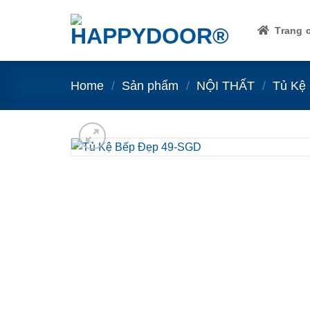
Skip
to
Trang 
content
Home
/
Sản phẩm
/
NỘI THẤT
/
Tủ Kệ