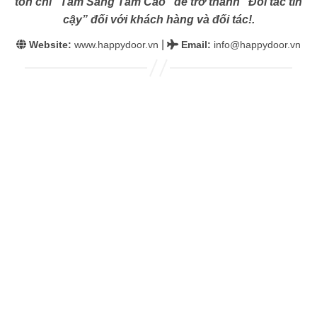
tôn chỉ “Tâm Sáng Tầm Cao” để trở thành “Đối tác tin
cậy” đối với khách hàng và đối tác!.
|
Website:
www.happydoor.vn
Email
:
info@happydoor.vn