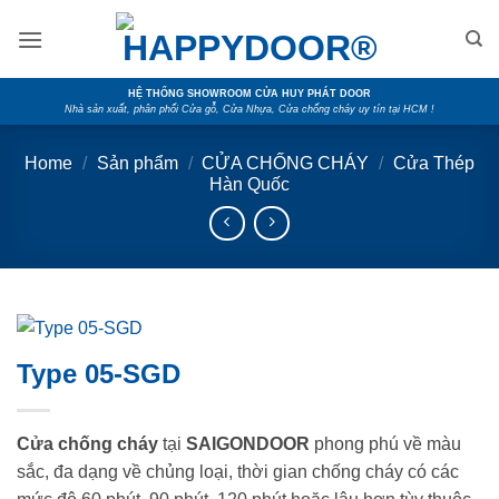
Skip
to
content
HỆ THỐNG SHOWROOM CỬA HUY PHÁT DOOR
Nhà sản xuất, phân phối Cửa gỗ, Cửa Nhựa, Cửa chống cháy uy tín tại HCM !
Home
/
Sản phẩm
/
CỬA CHỐNG CHÁY
/
Cửa Thép
Hàn Quốc
Type 05-SGD
Cửa chống cháy
tại
SAIGONDOOR
phong phú về màu
sắc, đa dạng về chủng loại, thời gian chống cháy có các