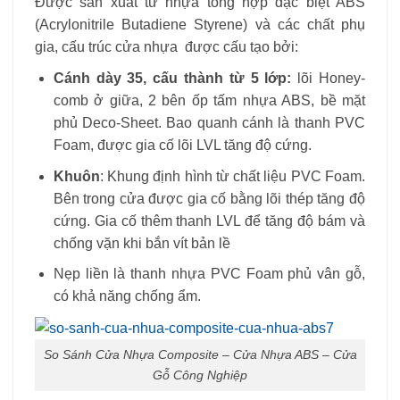
Được sản xuất từ nhựa tổng hợp đặc biệt ABS
(Acrylonitrile Butadiene Styrene) và các chất phụ
gia, cấu trúc cửa nhựa được cấu tạo bởi:
Cánh dày 35, cấu thành từ 5 lớp:
lõi Honey-
comb ở giữa, 2 bên ốp tấm nhựa ABS, bề mặt
phủ Deco-Sheet. Bao quanh cánh là thanh PVC
Foam, được gia cố lõi LVL tăng độ cứng.
Khuôn
: Khung định hình từ chất liệu PVC Foam.
Bên trong cửa được gia cố bằng lõi thép tăng độ
cứng. Gia cố thêm thanh LVL để tăng độ bám và
chống vặn khi bắn vít bản lề
Nẹp liền là thanh nhựa PVC Foam phủ vân gỗ,
có khả năng chống ẩm.
So Sánh Cửa Nhựa Composite – Cửa Nhựa ABS – Cửa
Gỗ Công Nghiệp