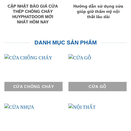
CẬP NHẬT BÁO GIÁ CỬA
Hướng dẫn sử dụng cửa
THÉP CHỐNG CHÁY
giúp giữ thẩm mỹ nội
HUYPHATDOOR MỚI
thất lâu dài
NHẤT HÔM NAY
DANH MỤC SẢN PHẨM
CỬA CHỐNG CHÁY
CỬA GỖ