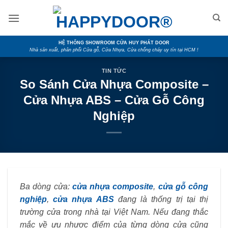
Skip
to
content
HỆ THỐNG SHOWROOM CỬA HUY PHÁT DOOR
Nhà sản xuất, phân phối Cửa gỗ, Cửa Nhựa, Cửa chống cháy uy tín tại HCM !
TIN TỨC
So Sánh Cửa Nhựa Composite –
Cửa Nhựa ABS – Cửa Gỗ Công
Nghiệp
Ba dòng cửa:
cửa nhựa composite
,
cửa gỗ công
nghiệp
,
cửa nhựa ABS
đang là thống trị tại thị
trường cửa trong nhà tại Việt Nam. Nếu đang thắc
mắc về ưu nhược điểm của từng dòng cửa cũng