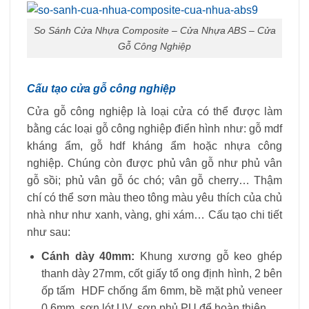
So Sánh Cửa Nhựa Composite – Cửa Nhựa ABS – Cửa
Gỗ Công Nghiệp
Cấu tạo cửa gỗ công nghiệp
Cửa gỗ công nghiệp là loại cửa có thể được làm
bằng các loại gỗ công nghiệp điển hình như: gỗ mdf
kháng ẩm, gỗ hdf kháng ẩm hoặc nhựa công
nghiệp. Chúng còn được phủ vân gỗ như phủ vân
gỗ sồi; phủ vân gỗ óc chó; vân gỗ cherry… Thậm
chí có thể sơn màu theo tông màu yêu thích của chủ
nhà như như xanh, vàng, ghi xám… Cấu tạo chi tiết
như sau:
Cánh dày 40mm:
Khung xương gỗ keo ghép
thanh dày 27mm, cốt giấy tổ ong định hình, 2 bên
ốp tấm HDF chống ẩm 6mm, bề mặt phủ veneer
0,6mm, sơn lót UV, sơn phủ PU để hoàn thiện.