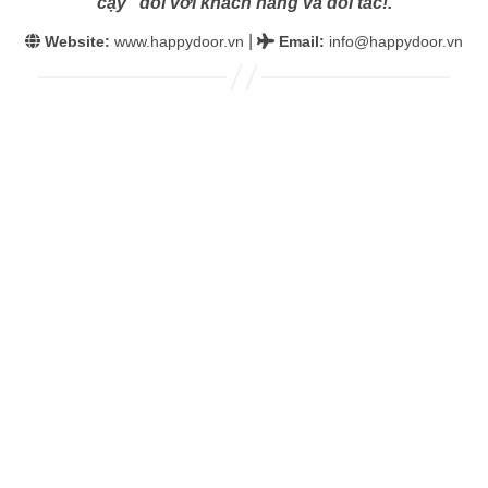
cậy” đối với khách hàng và đối tác!.
|
Website:
www.happydoor.vn
Email
:
info@happydoor.vn