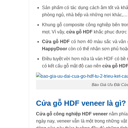
Sản phẩm có tác dụng cách âm tốt và khả 
phòng ngủ, nhà bếp và những nơi khác,…
Khung gỗ composite công nghiệp bên tron
mọt. Vì vậy,
cửa gỗ HDF
khắc phục được n
Cửa gỗ HDF
có hơn 40 màu sắc và vân g
HappyDoor
còn có thể nhận sơn phủ hoặc
Điều tuyệt vời hơn nữa là ván HDF có bề 
có kết cấu gỗ mật độ cao nên
cửa gỗ HD
Báo Giá Ưu Đãi Cửa
Cửa gỗ HDF veneer là gì?
Cửa gỗ công nghiệp HDF veneer
nằm phía
ngày nay, veneer vẫn là một trong những vật 