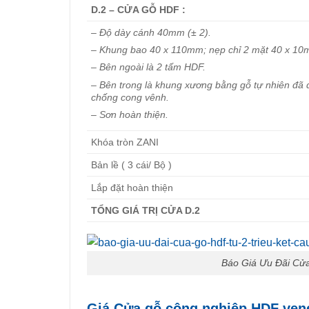
D.2 – CỬA GỖ HDF :
– Độ dày cánh 40mm (± 2).
– Khung bao 40 x 110mm; nẹp chỉ 2 mặt 40 x 10mm
– Bên ngoài là 2 tấm HDF.
– Bên trong là khung xương bằng gỗ tự nhiên đã được
chống cong vênh.
– Sơn hoàn thiện.
Khóa tròn ZANI
Bản lề ( 3 cái/ Bộ )
Lắp đặt hoàn thiện
TỔNG GIÁ TRỊ CỬA D.2
Báo Giá Ưu Đãi Cửa
Giá Cửa gỗ công nghiệp HDF ven