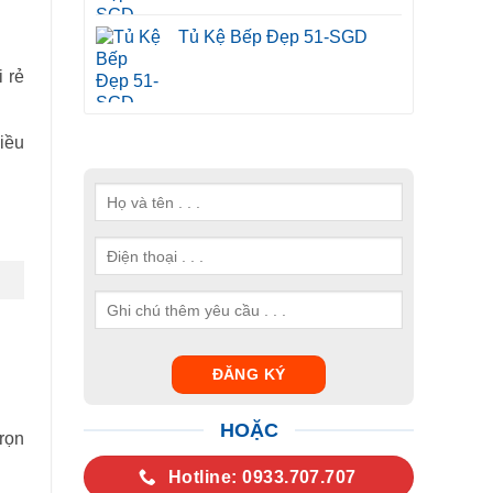
Tủ Kệ Bếp Đẹp 51-SGD
 rẻ
iều
HOẶC
trọn
Hotline: 0933.707.707