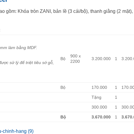
o gồm: Khóa tròn ZANI, bản lề (3 cái/bộ), thanh giằng (2 mặt),
:
0mm làm bằng MDF.
900 x
Bộ
3.200.000
1
3.200
2200
 sử lý để triệt tiêu sớ gỗ,
Bộ
170.000
1
170.0
Tặng
1
300.000
1
300.0
Bộ
3.670.000
1
3.670