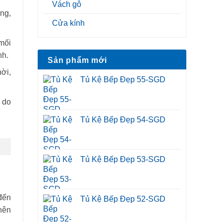
Vách gỗ
ng,
Cửa kính
mối
nh.
Sản phẩm mới
ời,
Tủ Kệ Bếp Đẹp 55-SGD
 do
Tủ Kệ Bếp Đẹp 54-SGD
Tủ Kệ Bếp Đẹp 53-SGD
đến
Tủ Kệ Bếp Đẹp 52-SGD
 nên