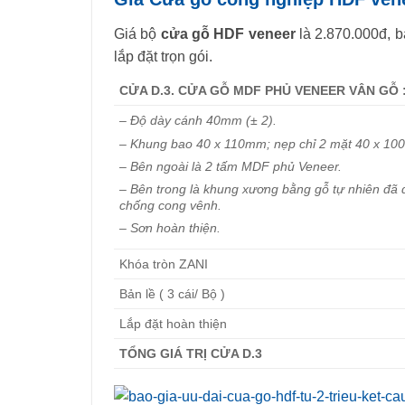
Giá bộ
cửa gỗ HDF veneer
là 2.870.000đ, ba
lắp đặt trọn gói.
CỬA D.3. CỬA GỖ MDF PHỦ VENEER VÂN GỖ 
– Độ dày cánh 40mm (± 2).
– Khung bao 40 x 110mm; nẹp chỉ 2 mặt 40 x 10
– Bên ngoài là 2 tấm MDF phủ Veneer.
– Bên trong là khung xương bằng gỗ tự nhiên đã được
chống cong vênh.
– Sơn hoàn thiện.
Khóa tròn ZANI
Bản lề ( 3 cái/ Bộ )
Lắp đặt hoàn thiện
TỔNG GIÁ TRỊ CỬA D.3