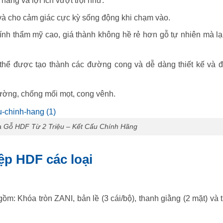
ăng và lợi ích vượt trội như:
và cho cảm giác cực kỳ sống động khi chạm vào.
ính thẩm mỹ cao, giá thành không hề rẻ hơn gỗ tự nhiên mà lại
 thể được tạo thành các đường cong và dễ dàng thiết kế và đ
rường, chống mối mọt, cong vênh.
 Gỗ HDF Từ 2 Triệu – Kết Cấu Chính Hãng
ệp HDF các loại
ồm: Khóa tròn ZANI, bản lề (3 cái/bộ), thanh giằng (2 mặt) và 