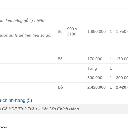
 làm bằng gỗ tự nhiên.
900 x
Bộ
1.950.000
1
1.950
2180
 sử lý để triệt tiêu sớ gỗ,
Bộ
170.000
1
170.0
Tặng
1
300.000
1
300.0
Bộ
2.420.000
1
2.420
 Gỗ HDF Từ 2 Triệu – Kết Cấu Chính Hãng
eer