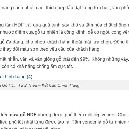
năng cách nhiệt cao, thích hợp lắp đặt trong lớp học, văn phò
g tấm HDF trải qua quá trình sấy khô và tẩm hóa chất chống 
hược điểm của gỗ tự nhiên là cồng kềnh, dễ co ngót, cong vê
ỗ đa dạng, cho phép khách hàng thoải mái lựa chọn. Đồng th
 thay đổi màu sơn theo yêu cầu của khách hàng.
mặt nhẵn, vân và vân giống gỗ thật đến 99%. Không những vậy,
F
còn có khả năng chống ẩm cực tốt.
 Gỗ HDF Từ 2 Triệu – Kết Cấu Chính Hãng
 trên
cửa gỗ HDF
nhưng được phủ thêm một lớp veneer. Cho 
liệu phủ tốt nhất từng được tạo ra. Tấm veneer là gỗ tự nhiên