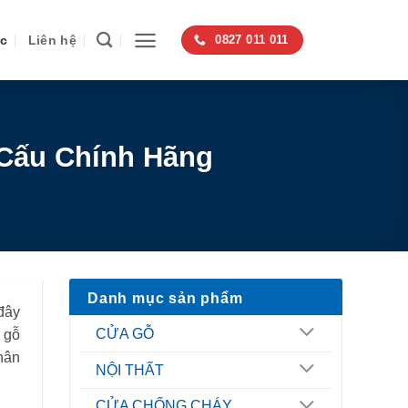
ức
Liên hệ
0827 011 011
 Cấu Chính Hãng
Danh mục sản phẩm
đây
CỬA GỖ
 gỗ
hân
NỘI THẤT
CỬA CHỐNG CHÁY