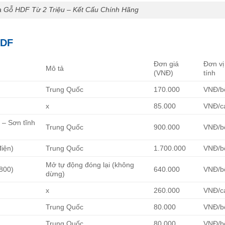
 Gỗ HDF Từ 2 Triệu – Kết Cấu Chính Hãng
HDF
Đơn giá
Đơn vị
Mô tả
(VNĐ)
tính
Trung Quốc
170.000
VNĐ/b
x
85.000
VNĐ/c
 – Sơn tĩnh
Trung Quốc
900.000
VNĐ/b
điện)
Trung Quốc
1.700.000
VNĐ/b
Mở tự động đóng lại (không
800)
640.000
VNĐ/b
dừng)
x
260.000
VNĐ/c
Trung Quốc
80.000
VNĐ/b
Trung Quốc
80.000
VNĐ/b