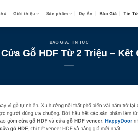
chủ
Giới thiệu
Sản phẩm
Dự Án
Báo Giá
Tin T
BÁO GIÁ
,
TIN TỨC
 Cửa Gỗ HDF Từ 2 Triệu – Kết
y vì gỗ tự nhiên. Xu hướng nội thất phổ biến vài năm trở lại 
ợc người dùng ưa chuộng. Bởi hầu hết các sản phẩm làm từ
 Bao gồm
cửa gỗ HDF
và
cửa gỗ HDF veneer
.
HappyDoor
n
cửa gỗ HDF
, chi tiết veneer HDF và bảng giá mới nhất.