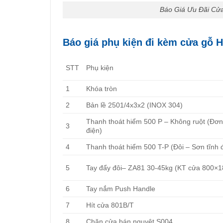
Báo Giá Ưu Đãi Cửa
Báo giá phụ kiện đi kèm cửa gỗ 
STT
Phụ kiện
1
Khóa tròn
2
Bản lề 2501/4x3x2 (INOX 304)
Thanh thoát hiểm 500 P – Không ruột (Đơn
3
điện)
4
Thanh thoát hiểm 500 T-P (Đôi – Sơn tĩnh 
5
Tay đẩy đôi– ZA81 30-45kg (KT cửa 800×1
6
Tay nắm Push Handle
7
Hít cửa 801B/T
8
Chặn cửa bán nguyệt S004