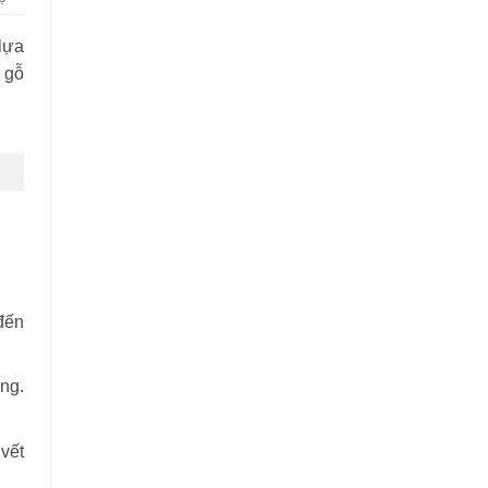
lựa
 gỗ
đến
ng.
vết