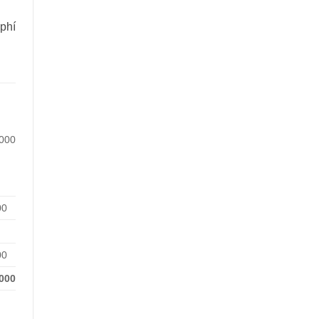
 phí
.000
00
00
.000