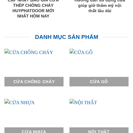
CẬP NHẬT BÁO GIÁ CỬA
Hướng dẫn sử dụng cửa
THÉP CHỐNG CHÁY
giúp giữ thẩm mỹ nội
HUYPHATDOOR MỚI
thất lâu dài
NHẤT HÔM NAY
DANH MỤC SẢN PHẨM
CỬA CHỐNG CHÁY
CỬA GỖ
CỬA NHỰA
NỘI THẤT