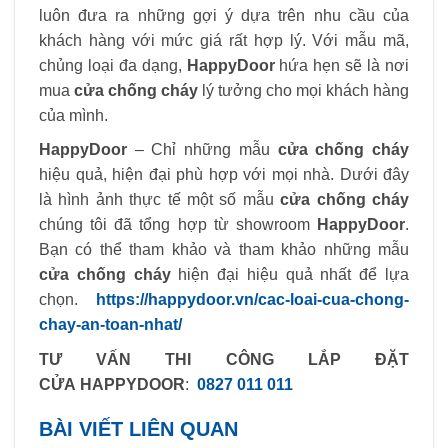
luôn đưa ra những gợi ý dựa trên nhu cầu của
khách hàng với mức giá rất hợp lý. Với mẫu mã,
chủng loại đa dạng,
HappyDoor
hứa hẹn sẽ là nơi
mua
cửa chống cháy
lý tưởng cho mọi khách hàng
của mình.
HappyDoor
– Chỉ những mẫu
cửa chống cháy
hiệu quả, hiện đại phù hợp với mọi nhà. Dưới đây
là hình ảnh thực tế một số mẫu
cửa chống cháy
chúng tôi đã tổng hợp từ showroom
HappyDoor
.
Bạn có thể tham khảo và tham khảo những mẫu
cửa chống cháy
hiện đại hiệu quả nhất để lựa
chọn.
https://happydoor.vn/cac-loai-cua-chong-
chay-an-toan-nhat/
TƯ VẤN THI CÔNG LẮP ĐẶT
CỬA HAPPYDOOR
:
0827 011 011
BÀI VIẾT LIÊN QUAN