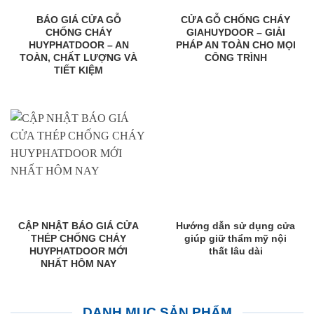
BÁO GIÁ CỬA GỖ
CỬA GỖ CHỐNG CHÁY
CHỐNG CHÁY
GIAHUYDOOR – GIẢI
HUYPHATDOOR – AN
PHÁP AN TOÀN CHO MỌI
TOÀN, CHẤT LƯỢNG VÀ
CÔNG TRÌNH
TIẾT KIỆM
CẬP NHẬT BÁO GIÁ CỬA
Hướng dẫn sử dụng cửa
THÉP CHỐNG CHÁY
giúp giữ thẩm mỹ nội
HUYPHATDOOR MỚI
thất lâu dài
NHẤT HÔM NAY
DANH MỤC SẢN PHẨM