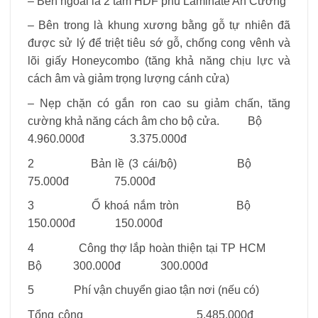
– Bên ngoài là 2 tấm HDF phủ Laminate An Cường
– Bên trong là khung xương bằng gỗ tự nhiên đã
được sử lý để triệt tiêu sớ gỗ, chống cong vênh và
lõi giấy Honeycombo (tăng khả năng chịu lực và
cách âm và giảm trọng lượng cánh cửa)
– Nẹp chặn có gắn ron cao su giảm chấn, tăng
cường khả năng cách âm cho bộ cửa. Bộ
4.960.000đ 3.375.000đ
2 Bản lề (3 cái/bộ) Bộ
75.000đ 75.000đ
3 Ổ khoá nắm tròn Bộ
150.000đ 150.000đ
4 Công thợ lắp hoàn thiện tại TP HCM
Bộ 300.000đ 300.000đ
5 Phí vận chuyển giao tận nơi (nếu có)
Tổng cộng 5.485.000đ