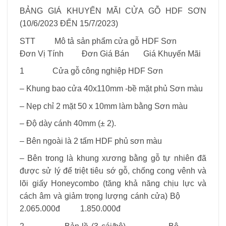
BẢNG GIÁ KHUYẾN MÃI CỬA GỖ HDF SƠN
(10/6/2023 ĐẾN 15/7/2023)
STT Mô tả sản phẩm cửa gỗ HDF Sơn
Đơn Vị Tính Đơn Giá Bán Giá Khuyến Mãi
1 Cửa gỗ công nghiệp HDF Sơn
– Khung bao cửa 40x110mm -bề mặt phủ Sơn màu
– Nẹp chỉ 2 mặt 50 x 10mm làm bằng Sơn màu
– Độ dày cánh 40mm (± 2).
– Bên ngoài là 2 tấm HDF phủ sơn màu
– Bên trong là khung xương bằng gỗ tự nhiên đã
được sử lý để triệt tiêu sớ gỗ, chống cong vênh và
lõi giấy Honeycombo (tăng khả năng chịu lực và
cách âm và giảm trọng lượng cánh cửa) Bộ
2.065.000đ 1.850.000đ