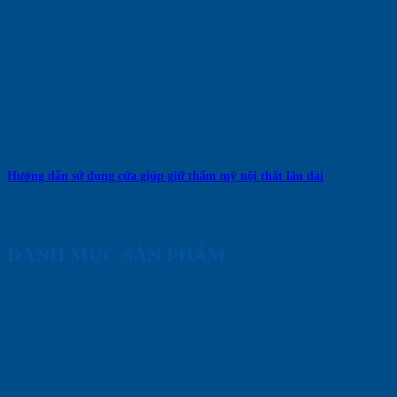
Hướng dẫn sử dụng cửa giúp giữ thẩm mỹ nội thất lâu dài
DANH MỤC SẢN PHẨM