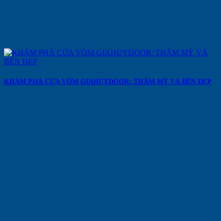
KHÁM PHÁ CỬA VÒM GIAHUYDOOR: THẨM MỸ VÀ BỀN ĐẸP