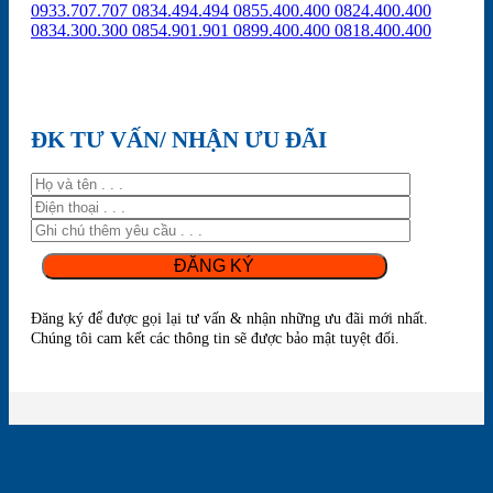
0933.707.707
0834.494.494
0855.400.400
0824.400.400
0834.300.300
0854.901.901
0899.400.400
0818.400.400
ĐK TƯ VẤN/ NHẬN ƯU ĐÃI
Đăng ký để được gọi lại tư vấn & nhận những ưu đãi mới nhất.
Chúng tôi cam kết các thông tin sẽ được bảo mật tuyệt đối.