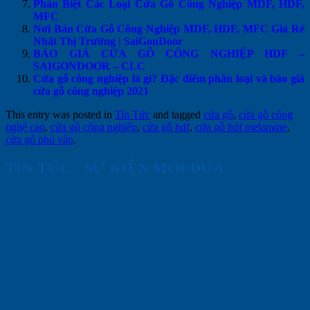
Phân Biệt Các Loại Cửa Gỗ Công Nghiệp MDF, HDF,
MFC
Nơi Bán Cửa Gỗ Công Nghiệp MDF, HDF, MFC Giá Rẻ
Nhất Thị Trường | SaiGonDoor
BÁO GIÁ CỬA GỖ CÔNG NGHIỆP HDF –
SAIGONDOOR – CLC
Cửa gỗ công nghiệp là gì? Đặc điểm phân loại và báo giá
cửa gỗ công nghiệp 2021
This entry was posted in
Tin Tức
and tagged
cửa gỗ
,
cửa gỗ công
nghệ cao
,
cửa gỗ công nghiệp
,
cửa gỗ hdf
,
cửa gỗ hdf melamine
,
cửa gỗ phủ vân
.
TIN TỨC - SỰ KIỆN MỚI ĐƯA