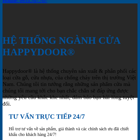
Hotline: 0933.707.707
HỆ THỐNG NGÀNH CỬA
HAPPYDOOR®
Happydoor® là hệ thống chuyên sản xuất & phân phối các
loại cửa gỗ, cửa nhựa, của chống cháy trên thị trường Việt
Nam. Chúng tôi tin tưởng rằng những sản phẩm cửa mà
chúng tôi mang tới cho bạn chắc chắn sẽ đáp ứng được
những yêu cầu khắc khe nhất, đảm bảo bạn hài lòng tuyệt
đối.
TƯ VẤN TRỰC TIẾP 24/7
Hỗ trợ tư vấn về sản phẩm, giá thành và các chính sách ưu đãi chiết
khấu cho khách hàng 24/7!