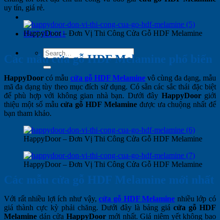
uy tín, giá rẻ.
HappyDoor – Đơn Vị Thi Công Cửa Gỗ HDF Melamine
0827 011 011
Search
Các mẫu cửa gỗ HDF Melamine phổ biến
for:
HappyDoor
có mẫu
cửa gỗ HDF Melamine
vô cùng đa dạng, mẫu
mã đa dạng tùy theo mục đích sử dụng. Có sẵn các sắc thái đặc biệt
để phù hợp với không gian nhà bạn. Dưới đây
HappyDoor
giới
thiệu một số mẫu
cửa gỗ HDF Melamine
được ưa chuộng nhất để
bạn tham khảo.
HappyDoor – Đơn Vị Thi Công Cửa Gỗ HDF Melamine
HappyDoor – Đơn Vị Thi Công Cửa Gỗ HDF Melamine
Các mẫu cửa gỗ HDF Melamine mới nhất
Với rất nhiều lợi ích như vậy,
cửa gỗ HDF Melamine
nhiều lớp có
giá thành cực kỳ phải chăng. Dưới đây là bảng giá
cửa gỗ HDF
Melamine
dán cửa
HappyDoor
mới nhất. Giá niêm yết không bao