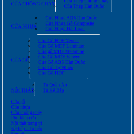
Cửa Thép Chống Cháy
CỬA CHỐNG CHÁY
Cửa Thép Hàn Quốc
Cửa Nhựa ABS Hàn Quốc
Cửa Nhựa Gỗ Composite
CỬA NHỰA
Cửa Nhựa Đài Loan
Cửa Gỗ HDF Veneer
Cửa Gỗ MDF Laminate
Cửa gỗ MDF Melamine
Cửa Gỗ MDF Veneer
CỬA GỖ
Cửa Gỗ ABS Hàn Quốc
Cửa Gỗ Tự Nhiên
Cửa Gỗ HDF
Tủ Quần Áo
Tủ Kệ Bếp
NỘI THẤT
Cửa gỗ
Cửa nhựa
Cửa chống cháy
Phụ kiện cửa
Nội thất trang trí
Kệ bếp - Tủ bếp
Sàn gỗ