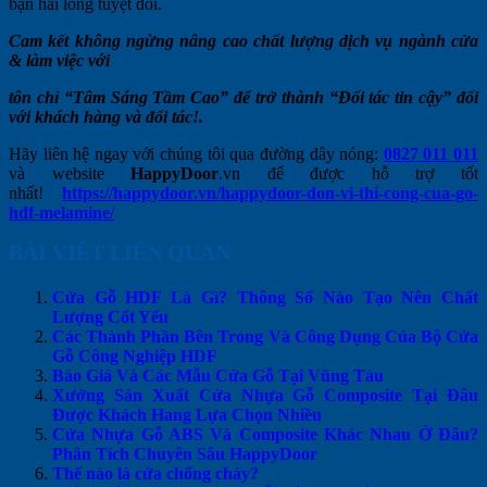
bạn hài lòng tuyệt đối.
Cam kết không ngừng nâng cao chất lượng dịch vụ ngành cửa
& làm việc với
tôn chỉ “Tâm Sáng Tầm Cao” để trở thành “Đối tác tin cậy” đối
với khách hàng và đối tác!.
Hãy liên hệ ngay với chúng tôi qua đường dây nóng:
0827 011 011
và website
HappyDoor
.vn để được hỗ trợ tốt
nhất!
https://happydoor.vn/happydoor-don-vi-thi-cong-cua-go-
hdf-melamine/
BÀI VIẾT LIÊN QUAN
Cửa Gỗ HDF Là Gì? Thông Số Nào Tạo Nên Chất
Lượng Cốt Yếu
Các Thành Phần Bên Trong Và Công Dụng Của Bộ Cửa
Gỗ Công Nghiệp HDF
Báo Giá Và Các Mẫu Cửa Gỗ Tại Vũng Tàu
Xưởng Sản Xuất Cửa Nhựa Gỗ Composite Tại Đâu
Được Khách Hang Lựa Chọn Nhiều
Cửa Nhựa Gỗ ABS Và Composite Khác Nhau Ở Đâu?
Phân Tích Chuyên Sâu HappyDoor
Thế nào là cửa chống cháy?