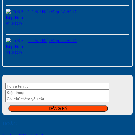
Tủ Kệ Bếp Đẹp 52-SGD
Tủ Kệ Bếp Đẹp 51-SGD
HOẶC