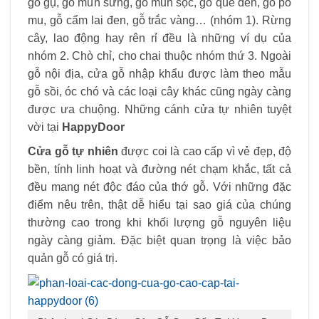
gỗ gụ, gỗ mun sừng, gỗ mun sọc, gỗ quế đen, gỗ po
mu, gỗ cẩm lai đen, gỗ trắc vàng… (nhóm 1). Rừng
cây, lao động hay rên rỉ đều là những ví dụ của
nhóm 2. Chò chỉ, cho chai thuộc nhóm thứ 3. Ngoài
gỗ nội địa, cửa gỗ nhập khẩu được làm theo mẫu
gỗ sồi, óc chó và các loại cây khác cũng ngày càng
được ưa chuộng. Những cánh cửa tự nhiên tuyệt
vời tại
HappyDoor
Cửa gỗ tự nhiên
được coi là cao cấp vì vẻ đẹp, độ
bền, tính linh hoạt và đường nét chạm khắc, tất cả
đều mang nét độc đáo của thớ gỗ. Với những đặc
điểm nêu trên, thật dễ hiểu tại sao giá của chúng
thường cao trong khi khối lượng gỗ nguyên liệu
ngày càng giảm. Đặc biệt quan trọng là việc bảo
quản gỗ có giá trị.