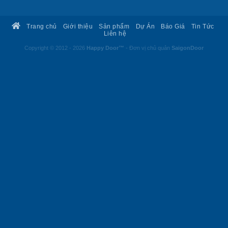
Trang chủ
Giới thiệu
Sản phẩm
Dự Án
Báo Giá
Tin Tức
Liên hệ
Copyright © 2012 - 2026
Happy Door™
- Đơn vị chủ quản
SaigonDoor