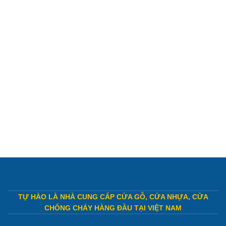
TỰ HÀO LÀ NHÀ CUNG CẤP CỬA GỖ, CỬA NHỰA, CỬA
CHỐNG CHÁY HÀNG ĐẦU TẠI VIỆT NAM