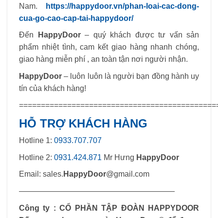
Nam.
https://happydoor.vn/phan-loai-cac-dong-
cua-go-cao-cap-tai-happydoor/
Đến
HappyDoor
– quý khách được tư vấn sản
phẩm nhiệt tình, cam kết giao hàng nhanh chóng,
giao hàng miễn phí , an toàn tận nơi người nhận.
HappyDoor
– luôn luôn là người bạn đồng hành uy
tín của khách hàng!
=============================================
HỖ TRỢ KHÁCH HÀNG
Hotline 1:
0933.707.707
Hotline 2:
0931.424.871
Mr Hưng
HappyDoor
Email: sales.
HappyDoor
@gmail.com
————————————————————
Công ty : CỔ PHẦN TẬP ĐOÀN HAPPYDOOR