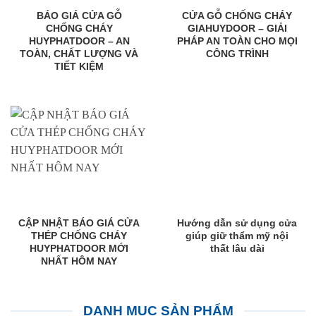
BÁO GIÁ CỬA GỖ
CỬA GỖ CHỐNG CHÁY
CHỐNG CHÁY
GIAHUYDOOR – GIẢI
HUYPHATDOOR – AN
PHÁP AN TOÀN CHO MỌI
TOÀN, CHẤT LƯỢNG VÀ
CÔNG TRÌNH
TIẾT KIỆM
CẬP NHẬT BÁO GIÁ CỬA
Hướng dẫn sử dụng cửa
THÉP CHỐNG CHÁY
giúp giữ thẩm mỹ nội
HUYPHATDOOR MỚI
thất lâu dài
NHẤT HÔM NAY
DANH MỤC SẢN PHẨM