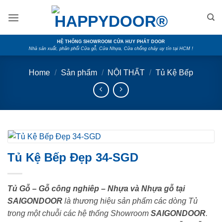
Skip
to
content
HỆ THỐNG SHOWROOM CỬA HUY PHÁT DOOR
Nhà sản xuất, phân phối Cửa gỗ, Cửa Nhựa, Cửa chống cháy uy tín tại HCM !
Home
/
Sản phẩm
/
NỘI THẤT
/
Tủ Kệ Bếp
Tủ Kệ Bếp Đẹp 34-SGD
Tủ Gỗ – Gỗ công nghiêp – Nhựa và Nhựa gỗ tại
SAIGONDOOR
là thương hiệu sản phẩm các dòng Tủ
trong một chuỗi các hệ thống Showroom
SAIGONDOOR
.