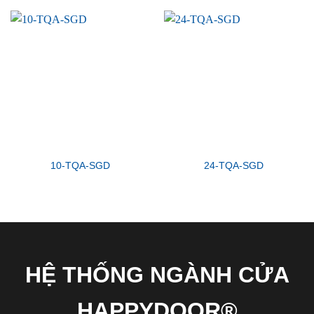
10-TQA-SGD
24-TQA-SGD
HỆ THỐNG NGÀNH CỬA
HAPPYDOOR®