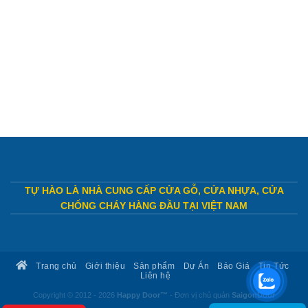
TỰ HÀO LÀ NHÀ CUNG CẤP CỬA GỖ, CỬA NHỰA, CỬA
CHỐNG CHÁY HÀNG ĐẦU TẠI VIỆT NAM
Trang chủ
Giới thiệu
Sản phẩm
Dự Án
Báo Giá
Tin Tức
Liên hệ
Copyright © 2012 - 2026
Happy Door™
- Đơn vị chủ quản
SaigonDoor