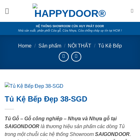
Skip
to
content
HỆ THỐNG SHOWROOM CỬA HUY PHÁT DOOR
Nhà sản xuất, phân phối Cửa gỗ, Cửa Nhựa, Cửa chống cháy uy tín tại HCM !
Home
/
Sản phẩm
/
NỘI THẤT
/
Tủ Kệ Bếp
Tủ Kệ Bếp Đẹp 38-SGD
Tủ Gỗ – Gỗ công nghiêp – Nhựa và Nhựa gỗ tại
SAIGONDOOR
là thương hiệu sản phẩm các dòng Tủ
trong một chuỗi các hệ thống Showroom
SAIGONDOOR
.