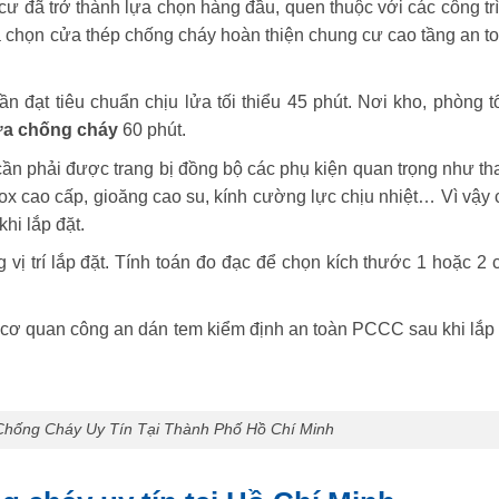
cư đã trở thành lựa chọn hàng đầu, quen thuộc với các công tr
 chọn cửa thép chống cháy hoàn thiện chung cư cao tầng an to
n đạt tiêu chuẩn chịu lửa tối thiểu 45 phút. Nơi kho, phòng t
a chống cháy
60 phút
.
cần phải được trang bị đồng bộ các phụ kiện quan trọng như th
inox cao cấp, gioăng cao su, kính cường lực chịu nhiệt… Vì vậy
khi lắp đặt
.
vị trí lắp đặt. Tính toán đo đạc để chọn kích thước 1 hoặc 2 
ơ quan công an dán tem kiểm định an toàn PCCC sau khi lắp 
Chống Cháy Uy Tín Tại Thành Phố Hồ Chí Minh