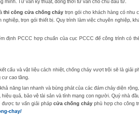
ng minh. Tư vấn kỹ thuật, đồng thời tư vấn cho chủ đầu tư
.
và
thi công cửa chống cháy
trọn gói cho khách hàng có nhu c
nghiệp, trọn gói thiết bị. Quy trình làm việc chuyên nghiệp, k
iểm định PCCC hợp chuẩn của cục PCCC để công trình có thể
kết cấu và vật liệu cách nhiệt, chống cháy vượt trội sẽ là giải 
g cư cao tầng
.
khả năng lan nhanh và bùng phát của các đám cháy diện rộng,
n, hiệu quả, bảo vệ tài sản và tính mạng con người. Quý nhà đầ
 được tư vấn giải pháp
cửa chống cháy
phù hợp cho công tr
ong-chay/