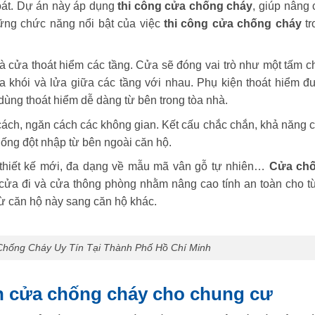
oát. Dự án này áp dụng
thi công cửa chống cháy
, giúp nâng 
hững chức năng nổi bật của việc
thi công cửa chống cháy
tr
à cửa thoát hiểm các tầng. Cửa sẽ đóng vai trò như một tấm c
 khói và lửa giữa các tầng với nhau. Phụ kiện thoát hiểm đ
ùng thoát hiểm dễ dàng từ bên trong tòa nhà
.
ách, ngăn cách các không gian. Kết cấu chắc chắn, khả năng c
hống đột nhập từ bên ngoài căn hộ
.
 thiết kế mới, đa dạng về mẫu mã vân gỗ tự nhiên…
Cửa ch
ửa đi và cửa thông phòng nhằm nâng cao tính an toàn cho t
từ căn hộ này sang căn hộ khác
.
Chống Cháy Uy Tín Tại Thành Phố Hồ Chí Minh
n cửa chống cháy cho chung cư