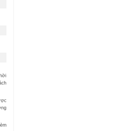
hời
ách
ược
ợng
kèm