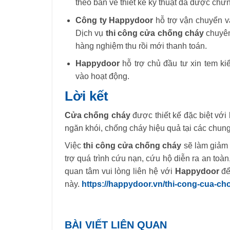
theo bản vẽ thiết kế kỹ thuật đã được chứ
Công ty Happydoor
hỗ trợ vận chuyển 
Dịch vụ
thi công cửa chống cháy
chuyên 
hàng nghiệm thu rồi mới thanh toán
.
Happydoor
hỗ trợ chủ đầu tư xin tem k
vào hoạt động
.
Lời kết
Cửa chống cháy
được thiết kế đặc biệt với 
ngăn khói, chống cháy hiệu quả tại các chun
Việc
thi công cửa chống cháy
sẽ làm giảm 
trợ quá trình cứu nạn, cứu hộ diễn ra an toà
quan tâm vui lòng liên hệ với
Happydoor
để
này
.
https://happydoor.vn/thi-cong-cua-ch
BÀI VIẾT LIÊN QUAN