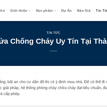
chủ
Giới thiệu
Sản phẩm
Dự Án
Báo Giá
Tin T
TIN TỨC
ửa Chống Cháy Uy Tín Tại Th
ắng, bất an cho cư dân đô thị có ý định mua nhà. Để có thể đi 
c giải pháp, hệ thống phòng cháy chữa cháy đạt tiêu chuẩn, đ
và cấp phép
.