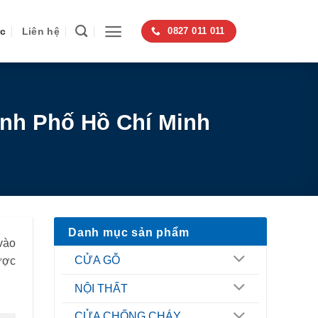
ức
Liên hệ
0827 011 011
ành Phố Hồ Chí Minh
Danh mục sản phẩm
vào
CỬA GỖ
ược
NỘI THẤT
CỬA CHỐNG CHÁY