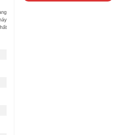
rạng
háy
hất