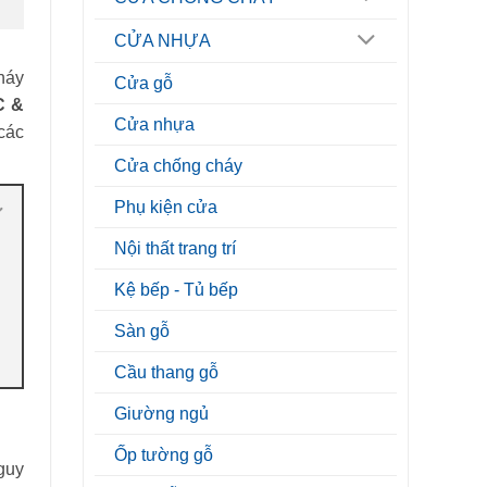
CỬA NHỰA
háy
Cửa gỗ
C &
Cửa nhựa
 các
Cửa chống cháy
Phụ kiện cửa
Nội thất trang trí
Kệ bếp - Tủ bếp
Sàn gỗ
Cầu thang gỗ
Giường ngủ
Ốp tường gỗ
guy