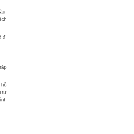
ầu.
hách
 đi
pháp
 hỗ
u tư
ình