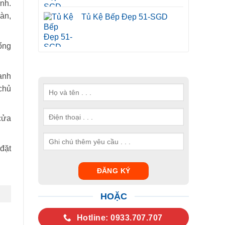
ình.
àn,
Tủ Kệ Bếp Đẹp 51-SGD
ổng
anh
 chủ
cửa
đặt
HOẶC
Hotline: 0933.707.707