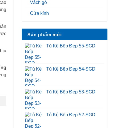
cao
Vách gỗ
ong
Cửa kính
hắn
ược
Sản phẩm mới
Tủ Kệ Bếp Đẹp 55-SGD
hịu
ống
Tủ Kệ Bếp Đẹp 54-SGD
ừng
Tủ Kệ Bếp Đẹp 53-SGD
Tủ Kệ Bếp Đẹp 52-SGD