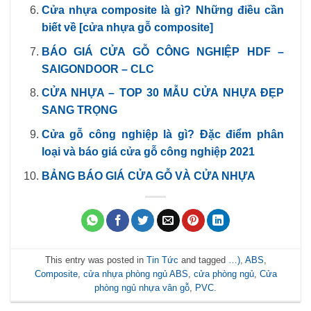
Cửa nhựa composite là gì? Những điều cần
biết về [cửa nhựa gỗ composite]
BÁO GIÁ CỬA GỖ CÔNG NGHIỆP HDF –
SAIGONDOOR – CLC
CỬA NHỰA – TOP 30 MẪU CỬA NHỰA ĐẸP
SANG TRỌNG
Cửa gỗ công nghiệp là gì? Đặc điểm phân
loại và báo giá cửa gỗ công nghiệp 2021
BẢNG BÁO GIÁ CỬA GỖ VÀ CỬA NHỰA
This entry was posted in
Tin Tức
and tagged
…)
,
ABS
,
Composite
,
cửa nhựa phòng ngủ ABS
,
cửa phòng ngủ
,
Cửa
phòng ngủ nhựa vân gỗ
,
PVC
.