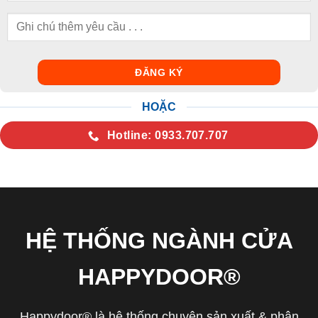
HOẶC
Hotline: 0933.707.707
HỆ THỐNG NGÀNH CỬA
HAPPYDOOR®
Happydoor® là hệ thống chuyên sản xuất & phân