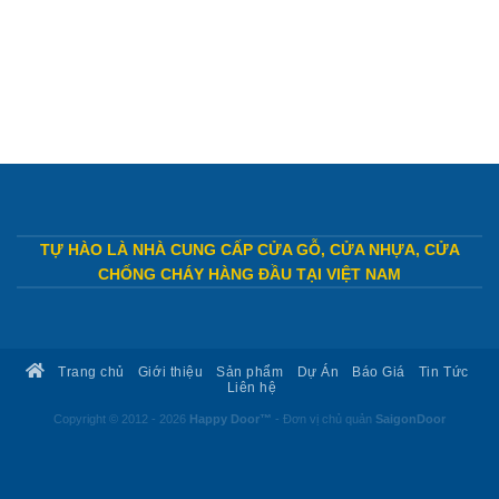
TỰ HÀO LÀ NHÀ CUNG CẤP CỬA GỖ, CỬA NHỰA, CỬA
CHỐNG CHÁY HÀNG ĐẦU TẠI VIỆT NAM
Trang chủ
Giới thiệu
Sản phẩm
Dự Án
Báo Giá
Tin Tức
Liên hệ
Copyright © 2012 - 2026
Happy Door™
- Đơn vị chủ quản
SaigonDoor