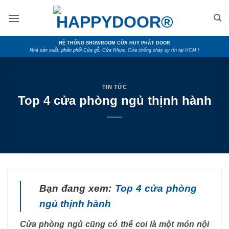
Skip
to
content
HỆ THỐNG SHOWROOM CỬA HUY PHÁT DOOR
Nhà sản xuất, phân phối Cửa gỗ, Cửa Nhựa, Cửa chống cháy uy tín tại HCM !
TIN TỨC
Top 4 cửa phòng ngủ thịnh hành
Bạn đang xem:
Top 4 cửa phòng
ngủ thịnh hành
Cửa phòng ngủ cũng có thể coi là một món nội