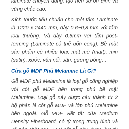
laminate chuyên dụng, tạo nên sự ổn định và
vững chắc cao.
Kích thước tiêu chuẩn cho một tấm Laminate
là 1220 x 2440 mm, dày 0.6~0,8 mm với tấm
loại thường. Và dày 0.5mm với tấm post-
forming (Laminate có thể uốn cong). Bề mặt
sản phẩm có nhiều loại: mặt mờ (matt), mịn
(satin), xước, vân nổi, sần, gương bóng…
Cửa gỗ MDF Phủ Melamine Là Gì?
Gỗ MDF phủ Melamine là loại gỗ công nghiệp
với cốt gỗ MDF bên trong phủ bề mặt
Melamine. Loại gỗ này được cấu thành từ 2
bộ phận là cốt gỗ MDF và lớp phủ Melamine
bên ngoài. Gỗ MDF viết tắt của Medium
Density Fiberboard, có tỷ trọng trung bình và