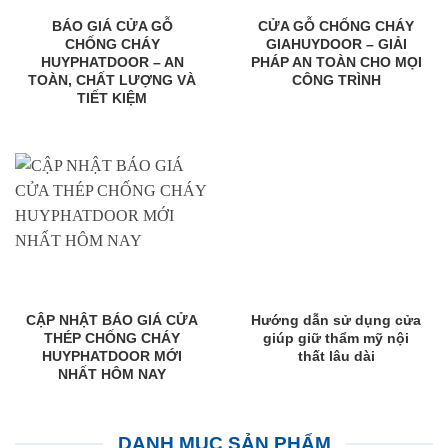
BÁO GIÁ CỬA GỖ
CỬA GỖ CHỐNG CHÁY
CHỐNG CHÁY
GIAHUYDOOR – GIẢI
HUYPHATDOOR – AN
PHÁP AN TOÀN CHO MỌI
TOÀN, CHẤT LƯỢNG VÀ
CÔNG TRÌNH
TIẾT KIỆM
CẬP NHẬT BÁO GIÁ CỬA
Hướng dẫn sử dụng cửa
THÉP CHỐNG CHÁY
giúp giữ thẩm mỹ nội
HUYPHATDOOR MỚI
thất lâu dài
NHẤT HÔM NAY
DANH MỤC SẢN PHẨM