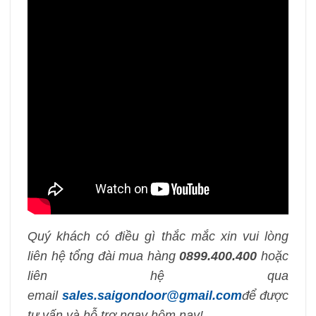
Quý khách có điều gì thắc mắc xin vui lòng
liên hệ tổng đài mua hàng
0899.400.400
hoặc
liên hệ qua
email
sales.saigondoor@gmail.com
để được
tư vấn và hỗ trợ ngay hôm nay!