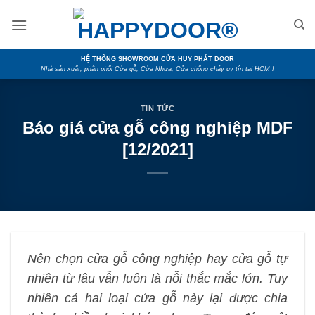
Skip
to
content
HỆ THỐNG SHOWROOM CỬA HUY PHÁT DOOR
Nhà sản xuất, phân phối Cửa gỗ, Cửa Nhựa, Cửa chống cháy uy tín tại HCM !
TIN TỨC
Báo giá cửa gỗ công nghiệp MDF
[12/2021]
Nên chọn cửa gỗ công nghiệp hay cửa gỗ tự
nhiên từ lâu vẫn luôn là nỗi thắc mắc lớn. Tuy
nhiên cả hai loại cửa gỗ này lại được chia